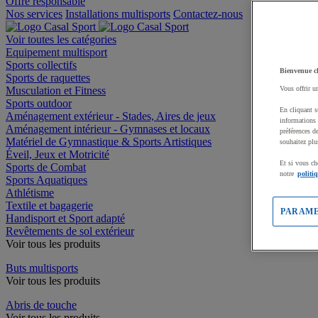
Offre responsable
Nos services
Installations multisports
Contactez-nous
Voir toutes les catégories
Equipement multisport
Sports collectifs
Bienvenue c
Sports de raquettes
Musculation et Fitness
Vous offrir u
Sports outdoor
En cliquant s
Aménagement extérieur - Stades, Aires de jeux
informations 
Aménagement intérieur - Gymnases et locaux
préférences d
Matériel de Gymnastique & Sports Artistiques
souhaitez plu
Éveil, Jeux et Motricité
Et si vous ch
Sports de Combat
notre
politi
Sports Aquatiques
Athlétisme
Textile et bagagerie
PARAME
Handisport et Sport adapté
Revêtements de sol extérieur
Voir tous les produits
Buts multisports
Voir tous les produits
Abris de touche
Voir tous les produits