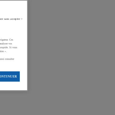
er sans accepter >
vigateur. Ces
analyser vos
propriée. Si vous
kies ».
ussi consulter
ONTINUER