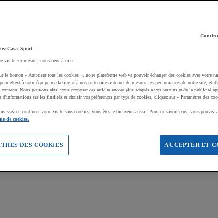
Continu
hez Casal Sport
ne visite sur-mesure, nous tient à cœur !
ur le bouton « Autoriser tous les cookies », notre plateforme web va pouvoir échanger des cookies avec votre na
permettent à notre équipe marketing et à nos partenaires internet de mesurer les performances de notre site, et d'
e contenu. Nous pouvons ainsi vous proposer des articles encore plus adaptés à vos besoins et de la publicité ap
s d'informations sur les finalités et choisir vos préférences par type de cookies, cliquez sur « Paramètres des coo
oisissez de continuer votre visite sans cookies, vous êtes le bienvenu aussi ! Pour en savoir plus, vous pouvez a
que de cookies.
TRES DES COOKIES
ACCEPTER ET C