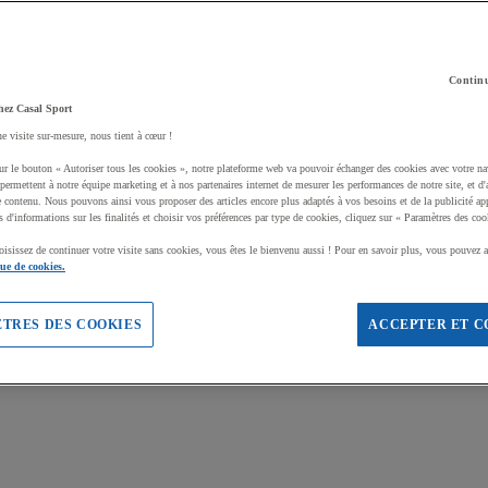
Continu
hez Casal Sport
ne visite sur-mesure, nous tient à cœur !
ur le bouton « Autoriser tous les cookies », notre plateforme web va pouvoir échanger des cookies avec votre na
permettent à notre équipe marketing et à nos partenaires internet de mesurer les performances de notre site, et d'
e contenu. Nous pouvons ainsi vous proposer des articles encore plus adaptés à vos besoins et de la publicité ap
s d'informations sur les finalités et choisir vos préférences par type de cookies, cliquez sur « Paramètres des coo
oisissez de continuer votre visite sans cookies, vous êtes le bienvenu aussi ! Pour en savoir plus, vous pouvez a
que de cookies.
TRES DES COOKIES
ACCEPTER ET C