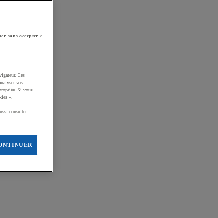
er sans accepter >
vigateur. Ces
analyser vos
propriée. Si vous
kies ».
ussi consulter
ONTINUER