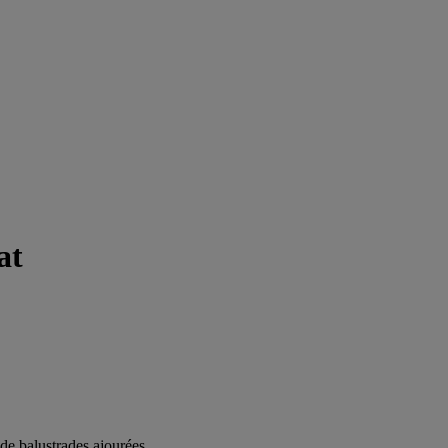
at
de balustrades ajourées.