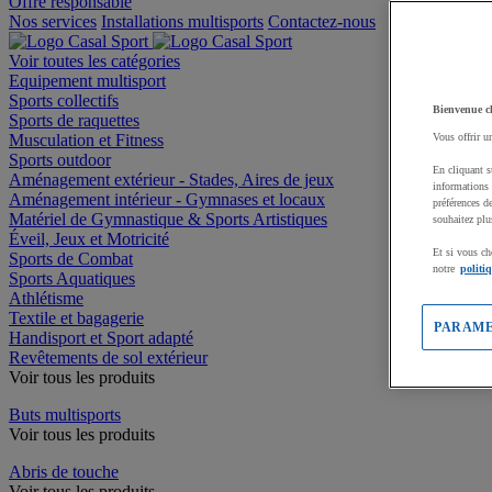
Offre responsable
Nos services
Installations multisports
Contactez-nous
Voir toutes les catégories
Equipement multisport
Sports collectifs
Bienvenue c
Sports de raquettes
Musculation et Fitness
Vous offrir u
Sports outdoor
En cliquant s
Aménagement extérieur - Stades, Aires de jeux
informations 
Aménagement intérieur - Gymnases et locaux
préférences d
Matériel de Gymnastique & Sports Artistiques
souhaitez plu
Éveil, Jeux et Motricité
Et si vous ch
Sports de Combat
notre
politi
Sports Aquatiques
Athlétisme
Textile et bagagerie
PARAME
Handisport et Sport adapté
Revêtements de sol extérieur
Voir tous les produits
Buts multisports
Voir tous les produits
Abris de touche
Voir tous les produits