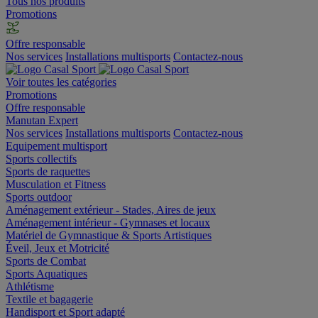
Tous nos produits
Promotions
Offre responsable
Nos services
Installations multisports
Contactez-nous
Voir toutes les catégories
Promotions
Offre responsable
Manutan Expert
Nos services
Installations multisports
Contactez-nous
Equipement multisport
Sports collectifs
Sports de raquettes
Musculation et Fitness
Sports outdoor
Aménagement extérieur - Stades, Aires de jeux
Aménagement intérieur - Gymnases et locaux
Matériel de Gymnastique & Sports Artistiques
Éveil, Jeux et Motricité
Sports de Combat
Sports Aquatiques
Athlétisme
Textile et bagagerie
Handisport et Sport adapté