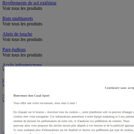
Revêtements de sol extérieur
Voir tous les produits
Buts multisports
Voir tous les produits
Abris de touche
Voir tous les produits
Pare-ballons
Voir tous les produits
Accès infrastructures
Voir tous les produits
Brosses à chaussures
Voir tous les produits
Continuer sans acce
Traçage et délimitation de terrain
Bienvenue chez Casal Sport
Voir tous les produits
Vous offrir une visite sur-mesure, nous tient à cœur !
Délimitation de terrain
En cliquant sur le bouton « Autoriser tous les cookies », notre plateforme web va pouvoir échanger 
Peintures pour gazon
cookies avec votre navigateur. Ces informations permettent à notre équipe marketing et à nos partena
internet de mesurer les performances de notre site, et d'analyser vos préférences de contenu. Nous
Traçeuses pour gazon
pouvons ainsi vous proposer des articles encore plus adaptés à vos besoins et de la publicité appropr
Si vous souhaitez plus d'informations sur les finalités et choisir vos préférences par type de cookies,
Aires de jeux exterieur