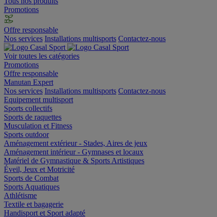
Tous nos produits
Promotions
Offre responsable
Nos services
Installations multisports
Contactez-nous
Voir toutes les catégories
Promotions
Offre responsable
Manutan Expert
Nos services
Installations multisports
Contactez-nous
Equipement multisport
Sports collectifs
Sports de raquettes
Musculation et Fitness
Sports outdoor
Aménagement extérieur - Stades, Aires de jeux
Aménagement intérieur - Gymnases et locaux
Matériel de Gymnastique & Sports Artistiques
Éveil, Jeux et Motricité
Sports de Combat
Sports Aquatiques
Athlétisme
Textile et bagagerie
Handisport et Sport adapté