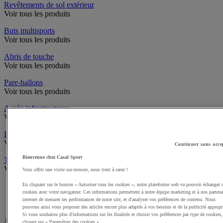
Revêtements de sol extérieur
Voir tous les produits
Buts multisports
Voir tous les produits
Abris de touche
Voir tous les produits
Pare-ballons
Voir tous les produits
Accès infrastructures
Voir tous les produits
Brosses à chaussures
Voir tous les produits
Continuer sans acce
Bienvenue chez Casal Sport
Traçage et délimitation de terrain
Voir tous les produits
Vous offrir une visite sur-mesure, nous tient à cœur !
Délimitation de terrain
En cliquant sur le bouton « Autoriser tous les cookies », notre plateforme web va pouvoir échanger 
cookies avec votre navigateur. Ces informations permettent à notre équipe marketing et à nos partena
Peintures pour gazon
internet de mesurer les performances de notre site, et d'analyser vos préférences de contenu. Nous
Traçeuses pour gazon
pouvons ainsi vous proposer des articles encore plus adaptés à vos besoins et de la publicité appropr
Si vous souhaitez plus d'informations sur les finalités et choisir vos préférences par type de cookies,
Aires de jeux exterieur
cliquez sur « Paramètres des cookies ».