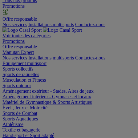
Tous nos produits
Promotions
Offre responsable
Nos services
Installations multisports
Contactez-nous
Voir toutes les catégories
Promotions
Offre responsable
Manutan Expert
Nos services
Installations multisports
Contactez-nous
Equipement multisport
Sports collectifs
Sports de raquettes
Musculation et Fitness
Sports outdoor
Aménagement extérieur - Stades, Aires de jeux
Aménagement intérieur - Gymnases et locaux
Matériel de Gymnastique & Sports Artistiques
Éveil, Jeux et Motricité
Sports de Combat
Sports Aquatiques
Athlétisme
Textile et bagagerie
Handisport et Sport adapté