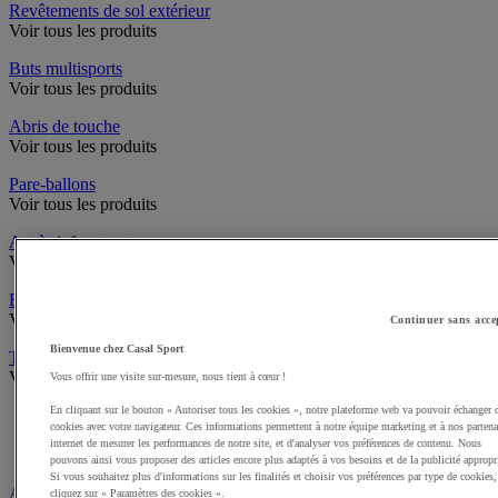
Revêtements de sol extérieur
Voir tous les produits
Buts multisports
Voir tous les produits
Abris de touche
Voir tous les produits
Pare-ballons
Voir tous les produits
Accès infrastructures
Voir tous les produits
Brosses à chaussures
Voir tous les produits
Continuer sans acce
Bienvenue chez Casal Sport
Traçage et délimitation de terrain
Voir tous les produits
Vous offrir une visite sur-mesure, nous tient à cœur !
En cliquant sur le bouton « Autoriser tous les cookies », notre plateforme web va pouvoir échanger 
Délimitation de terrain
cookies avec votre navigateur. Ces informations permettent à notre équipe marketing et à nos partena
Peintures pour gazon
internet de mesurer les performances de notre site, et d'analyser vos préférences de contenu. Nous
Traçeuses pour gazon
pouvons ainsi vous proposer des articles encore plus adaptés à vos besoins et de la publicité appropr
Si vous souhaitez plus d'informations sur les finalités et choisir vos préférences par type de cookies,
Aires de jeux exterieur
cliquez sur « Paramètres des cookies ».