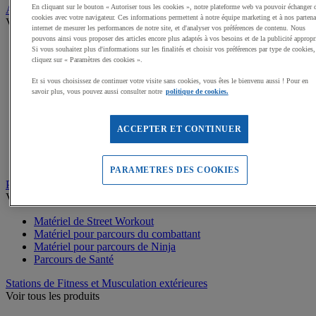
En cliquant sur le bouton « Autoriser tous les cookies », notre plateforme web va pouvoir échanger 
Aires de jeux exterieur
cookies avec votre navigateur. Ces informations permettent à notre équipe marketing et à nos partena
Voir tous les produits
internet de mesurer les performances de notre site, et d'analyser vos préférences de contenu. Nous
pouvons ainsi vous proposer des articles encore plus adaptés à vos besoins et de la publicité appropr
Dalles amortissantes Jeux extérieurs
Si vous souhaitez plus d'informations sur les finalités et choisir vos préférences par type de cookies,
Jeux sur ressort
cliquez sur « Paramètres des cookies ».
Balançoires
Et si vous choisissez de continuer votre visite sans cookies, vous êtes le bienvenu aussi ! Pour en
Cabanes
savoir plus, vous pouvez aussi consulter notre
politique de cookies.
Jeux de grimpe, filets
Panneaux d'informations
Structures de jeux enfants
ACCEPTER ET CONTINUER
Jeux rotatifs, équilibre
Bacs à sable
Toboggans
PARAMETRES DES COOKIES
Parcours sportif
Voir tous les produits
Matériel de Street Workout
Matériel pour parcours du combattant
Matériel pour parcours de Ninja
Parcours de Santé
Stations de Fitness et Musculation extérieures
Voir tous les produits