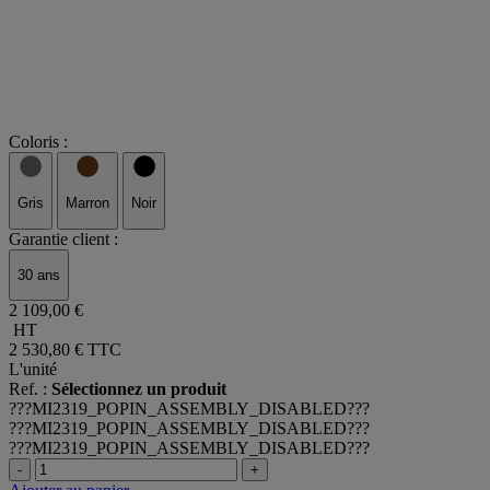
Coloris :
Gris
Marron
Noir
Garantie client :
30 ans
2 109,00 €
HT
2 530,80 €
TTC
L'unité
Ref. :
Sélectionnez un produit
???MI2319_POPIN_ASSEMBLY_DISABLED???
???MI2319_POPIN_ASSEMBLY_DISABLED???
???MI2319_POPIN_ASSEMBLY_DISABLED???
-
+