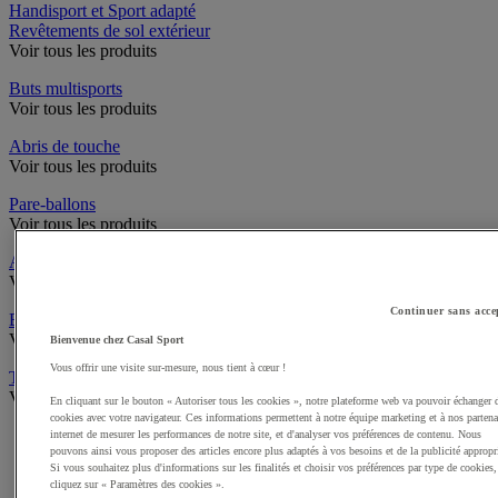
Handisport et Sport adapté
Revêtements de sol extérieur
Voir tous les produits
Buts multisports
Voir tous les produits
Abris de touche
Voir tous les produits
Pare-ballons
Voir tous les produits
Accès infrastructures
Voir tous les produits
Continuer sans acce
Brosses à chaussures
Voir tous les produits
Bienvenue chez Casal Sport
Vous offrir une visite sur-mesure, nous tient à cœur !
Traçage et délimitation de terrain
Voir tous les produits
En cliquant sur le bouton « Autoriser tous les cookies », notre plateforme web va pouvoir échanger 
cookies avec votre navigateur. Ces informations permettent à notre équipe marketing et à nos partena
Délimitation de terrain
internet de mesurer les performances de notre site, et d'analyser vos préférences de contenu. Nous
pouvons ainsi vous proposer des articles encore plus adaptés à vos besoins et de la publicité appropr
Peintures pour gazon
Si vous souhaitez plus d'informations sur les finalités et choisir vos préférences par type de cookies,
Traçeuses pour gazon
cliquez sur « Paramètres des cookies ».