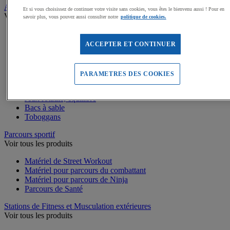
Aires de jeux exterieur
Et si vous choisissez de continuer votre visite sans cookies, vous êtes le bienvenu aussi ! Pour en
Voir tous les produits
savoir plus, vous pouvez aussi consulter notre
politique de cookies.
Dalles amortissantes Jeux extérieurs
Jeux sur ressort
ACCEPTER ET CONTINUER
Balançoires
Cabanes
Jeux de grimpe, filets
PARAMETRES DES COOKIES
Panneaux d'informations
Structures de jeux enfants
Jeux rotatifs, équilibre
Bacs à sable
Toboggans
Parcours sportif
Voir tous les produits
Matériel de Street Workout
Matériel pour parcours du combattant
Matériel pour parcours de Ninja
Parcours de Santé
Stations de Fitness et Musculation extérieures
Voir tous les produits