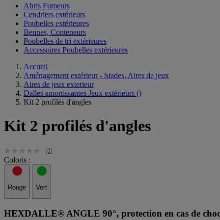
Abris Fumeurs
Cendriers extérieurs
Poubelles extérieures
Bennes, Conteneurs
Poubelles de tri extérieures
Accessoires Poubelles extérieures
Accueil
Aménagement extérieur - Stades, Aires de jeux
Aires de jeux exterieur
Dalles amortissantes Jeux extérieurs
()
Kit 2 profilés d'angles
Kit 2 profilés d'angles
(0)
Coloris :
Rouge
Vert
HEXDALLE® ANGLE 90°, protection en cas de chocs ou