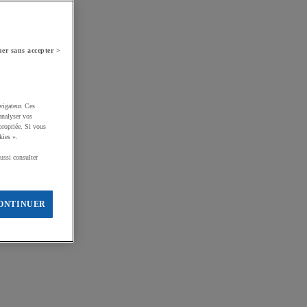
er sans accepter >
vigateur. Ces
analyser vos
propriée. Si vous
kies ».
ussi consulter
ONTINUER