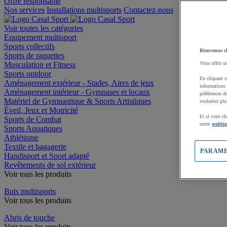
Offre responsable
Nos services
Installations multisports
Contactez-nous
Voir toutes les catégories
Equipement multisport
Sports collectifs
Bienvenue c
Sports de raquettes
Musculation et Fitness
Vous offrir u
Sports outdoor
En cliquant s
Aménagement extérieur - Stades, Aires de jeux
informations 
Aménagement intérieur - Gymnases et locaux
préférences d
Matériel de Gymnastique & Sports Artistiques
souhaitez plu
Éveil, Jeux et Motricité
Et si vous ch
Sports de Combat
notre
politi
Sports Aquatiques
Athlétisme
Textile et bagagerie
PARAME
Handisport et Sport adapté
Revêtements de sol extérieur
Voir tous les produits
Buts multisports
Voir tous les produits
Abris de touche
Voir tous les produits