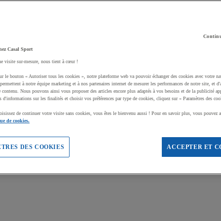
Continu
hez Casal Sport
ne visite sur-mesure, nous tient à cœur !
ur le bouton « Autoriser tous les cookies », notre plateforme web va pouvoir échanger des cookies avec votre na
permettent à notre équipe marketing et à nos partenaires internet de mesurer les performances de notre site, et d'
e contenu. Nous pouvons ainsi vous proposer des articles encore plus adaptés à vos besoins et de la publicité ap
s d'informations sur les finalités et choisir vos préférences par type de cookies, cliquez sur « Paramètres des coo
oisissez de continuer votre visite sans cookies, vous êtes le bienvenu aussi ! Pour en savoir plus, vous pouvez a
que de cookies.
TRES DES COOKIES
ACCEPTER ET C