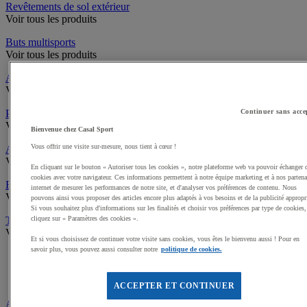
Revêtements de sol extérieur
Voir tous les produits
Buts multisports
Voir tous les produits
Abris de touche
Voir tous les produits
Pare-ballons
Continuer sans acce
Voir tous les produits
Bienvenue chez Casal Sport
Vous offrir une visite sur-mesure, nous tient à cœur !
Accès infrastructures
Voir tous les produits
En cliquant sur le bouton « Autoriser tous les cookies », notre plateforme web va pouvoir échanger 
cookies avec votre navigateur. Ces informations permettent à notre équipe marketing et à nos partena
Brosses à chaussures
internet de mesurer les performances de notre site, et d'analyser vos préférences de contenu. Nous
Voir tous les produits
pouvons ainsi vous proposer des articles encore plus adaptés à vos besoins et de la publicité appropr
Si vous souhaitez plus d'informations sur les finalités et choisir vos préférences par type de cookies,
Traçage et délimitation de terrain
cliquez sur « Paramètres des cookies ».
Voir tous les produits
Et si vous choisissez de continuer votre visite sans cookies, vous êtes le bienvenu aussi ! Pour en
savoir plus, vous pouvez aussi consulter notre
politique de cookies.
Délimitation de terrain
Peintures pour gazon
Traçeuses pour gazon
ACCEPTER ET CONTINUER
Aires de jeux exterieur