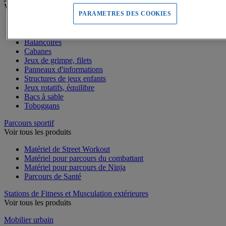
Voir tous les produits
PARAMETRES DES COOKIES
Dalles amortissantes Jeux extérieurs
Jeux sur ressort
Balançoires
Cabanes
Jeux de grimpe, filets
Panneaux d'informations
Structures de jeux enfants
Jeux rotatifs, équilibre
Bacs à sable
Toboggans
Parcours sportif
Voir tous les produits
Matériel de Street Workout
Matériel pour parcours du combattant
Matériel pour parcours de Ninja
Parcours de Santé
Stations de Fitness et Musculation extérieures
Voir tous les produits
Mobilier urbain