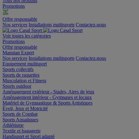
Tous nos produits
Promotions
Offre responsable
Nos services
Installations multisports
Contactez-nous
Voir toutes les catégories
Promotions
Offre responsable
Manutan Expert
Nos services
Installations multisports
Contactez-nous
Equipement multisport
Sports collectifs
Sports de raquettes
Musculation et Fitness
Sports outdoor
Aménagement extérieur - Stades, Aires de jeux
Aménagement intérieur - Gymnases et locaux
Matériel de Gymnastique & Sports Artistiques
Éveil, Jeux et Motricité
Sports de Combat
Sports Aquatiques
Athlétisme
Textile et bagagerie
Handisport et Sport adapté