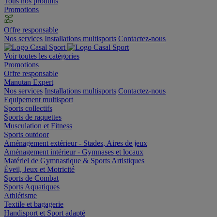
Tous nos produits
Promotions
Offre responsable
Nos services
Installations multisports
Contactez-nous
Voir toutes les catégories
Promotions
Offre responsable
Manutan Expert
Nos services
Installations multisports
Contactez-nous
Equipement multisport
Sports collectifs
Sports de raquettes
Musculation et Fitness
Sports outdoor
Aménagement extérieur - Stades, Aires de jeux
Aménagement intérieur - Gymnases et locaux
Matériel de Gymnastique & Sports Artistiques
Éveil, Jeux et Motricité
Sports de Combat
Sports Aquatiques
Athlétisme
Textile et bagagerie
Handisport et Sport adapté