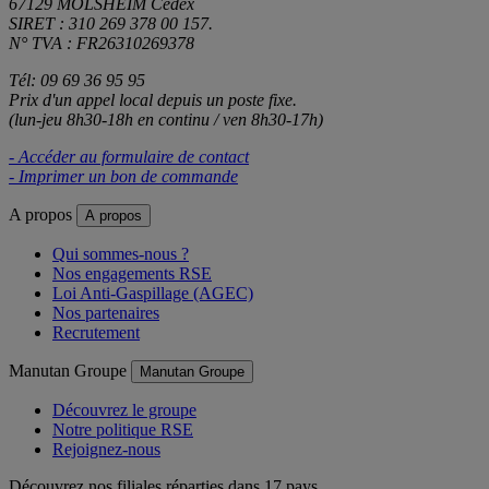
67129 MOLSHEIM Cedex
SIRET : 310 269 378 00 157.
N° TVA : FR26310269378
Tél: 09 69 36 95 95
Prix d'un appel local depuis un poste fixe.
(lun-jeu 8h30-18h en continu / ven 8h30-17h)
- Accéder au formulaire de contact
- Imprimer un bon de commande
A propos
A propos
Qui sommes-nous ?
Nos engagements RSE
Loi Anti-Gaspillage (AGEC)
Nos partenaires
Recrutement
Manutan Groupe
Manutan Groupe
Découvrez le groupe
Notre politique RSE
Rejoignez-nous
Découvrez nos filiales réparties dans 17 pays.