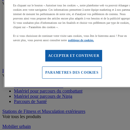
Voir tous les produits
En cliquant sur le bouton « Autoriser tous les cookies », notre plateforme web va pouvoir échanger 
cookies avec votre navigateur. Ces informations permettent à notre équipe marketing et à nos partena
Dalles amortissantes Jeux extérieurs
internet de mesurer les performances de notre site, et d'analyser vos préférences de contenu. Nous
Jeux sur ressort
pouvons ainsi vous proposer des articles encore plus adaptés à vos besoins et de la publicité appropr
Si vous souhaitez plus d'informations sur les finalités et choisir vos préférences par type de cookies,
Balançoires
cliquez sur « Paramètres des cookies ».
Cabanes
Jeux de grimpe, filets
Et si vous choisissez de continuer votre visite sans cookies, vous êtes le bienvenu aussi ! Pour en
Panneaux d'informations
savoir plus, vous pouvez aussi consulter notre
politique de cookies.
Structures de jeux enfants
Jeux rotatifs, équilibre
Bacs à sable
ACCEPTER ET CONTINUER
Toboggans
Parcours sportif
PARAMETRES DES COOKIES
Voir tous les produits
Matériel de Street Workout
Matériel pour parcours du combattant
Matériel pour parcours de Ninja
Parcours de Santé
Stations de Fitness et Musculation extérieures
Voir tous les produits
Mobilier urbain