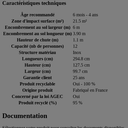
Caractéristiques techniques
Âge recommandé
6 mois - 4 ans
Zone d'impact surface (m²)
21.5 m²
Encombrement au sol largeur (m)
6 m
Encombrement au sol longueur (m)
3.90 m
Hauteur de chute (m)
1.1 m
Capacité (nb de personnes)
12
Structure matériau
Inox
Longueurs (cm)
294.8 cm
Hauteur (cm)
127.5 cm
Largeur (cm)
99.7 cm
Garantie client
25 ans
Produit recyclable
Oui - 100 %
Origine produit
Fabriqué en France
Concerné par la loi AGEC
Oui
Produit recyclé (%)
95 %
Documentation
Sélectionnez votre produit pour consulter les documents disponibles.