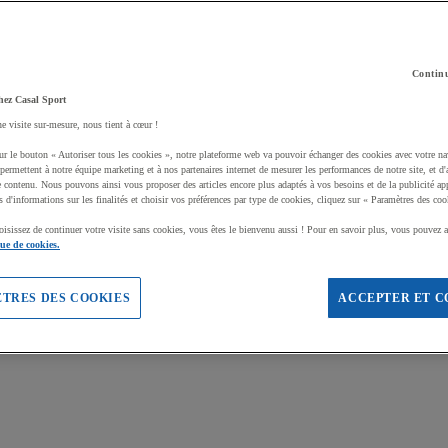
Continu
hez Casal Sport
ne visite sur-mesure, nous tient à cœur !
ur le bouton « Autoriser tous les cookies », notre plateforme web va pouvoir échanger des cookies avec votre na
permettent à notre équipe marketing et à nos partenaires internet de mesurer les performances de notre site, et d'
e contenu. Nous pouvons ainsi vous proposer des articles encore plus adaptés à vos besoins et de la publicité ap
s d'informations sur les finalités et choisir vos préférences par type de cookies, cliquez sur « Paramètres des coo
oisissez de continuer votre visite sans cookies, vous êtes le bienvenu aussi ! Pour en savoir plus, vous pouvez a
que de cookies.
TRES DES COOKIES
ACCEPTER ET C