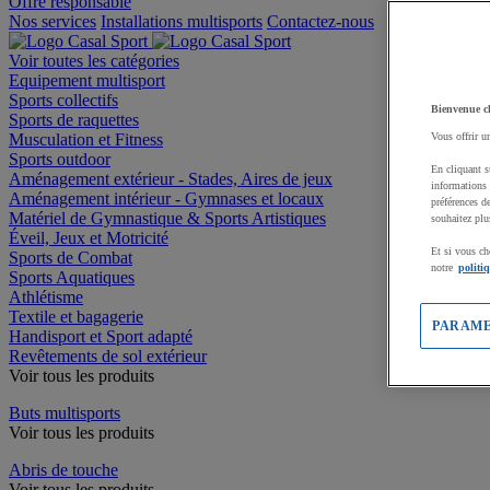
Offre responsable
Nos services
Installations multisports
Contactez-nous
Voir toutes les catégories
Equipement multisport
Sports collectifs
Bienvenue c
Sports de raquettes
Musculation et Fitness
Vous offrir u
Sports outdoor
En cliquant s
Aménagement extérieur - Stades, Aires de jeux
informations 
Aménagement intérieur - Gymnases et locaux
préférences d
Matériel de Gymnastique & Sports Artistiques
souhaitez plu
Éveil, Jeux et Motricité
Et si vous ch
Sports de Combat
notre
politi
Sports Aquatiques
Athlétisme
Textile et bagagerie
PARAME
Handisport et Sport adapté
Revêtements de sol extérieur
Voir tous les produits
Buts multisports
Voir tous les produits
Abris de touche
Voir tous les produits