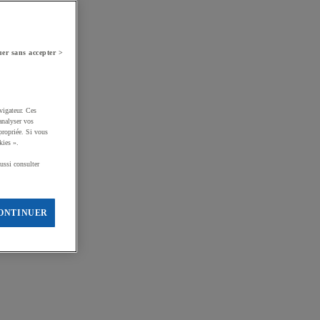
er sans accepter >
vigateur. Ces
analyser vos
propriée. Si vous
kies ».
ussi consulter
ONTINUER