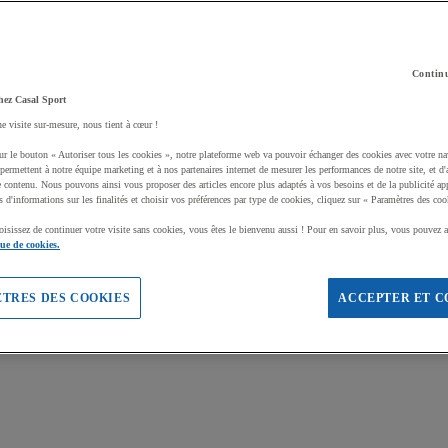
Continu
hez Casal Sport
ne visite sur-mesure, nous tient à cœur !
ur le bouton « Autoriser tous les cookies », notre plateforme web va pouvoir échanger des cookies avec votre na
permettent à notre équipe marketing et à nos partenaires internet de mesurer les performances de notre site, et d'
e contenu. Nous pouvons ainsi vous proposer des articles encore plus adaptés à vos besoins et de la publicité ap
s d'informations sur les finalités et choisir vos préférences par type de cookies, cliquez sur « Paramètres des coo
oisissez de continuer votre visite sans cookies, vous êtes le bienvenu aussi ! Pour en savoir plus, vous pouvez a
que de cookies.
TRES DES COOKIES
ACCEPTER ET C