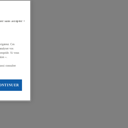
er sans accepter >
vigateur. Ces
analyser vos
propriée. Si vous
kies ».
ussi consulter
ONTINUER