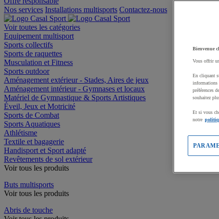
Offre responsable
Nos services
Installations multisports
Contactez-nous
Voir toutes les catégories
Equipement multisport
Sports collectifs
Bienvenue c
Sports de raquettes
Musculation et Fitness
Vous offrir u
Sports outdoor
En cliquant s
Aménagement extérieur - Stades, Aires de jeux
informations 
Aménagement intérieur - Gymnases et locaux
préférences d
Matériel de Gymnastique & Sports Artistiques
souhaitez plu
Éveil, Jeux et Motricité
Et si vous ch
Sports de Combat
notre
politi
Sports Aquatiques
Athlétisme
Textile et bagagerie
PARAME
Handisport et Sport adapté
Revêtements de sol extérieur
Voir tous les produits
Buts multisports
Voir tous les produits
Abris de touche
Voir tous les produits