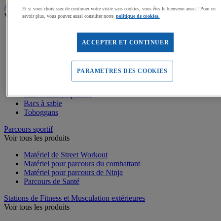
Aires de jeux exterieur
Et si vous choisissez de continuer votre visite sans cookies, vous êtes le bienvenu aussi ! Pour en
Voir tous les produits
savoir plus, vous pouvez aussi consulter notre
politique de cookies.
Dalles amortissantes Jeux extérieurs
Jeux sur ressort
ACCEPTER ET CONTINUER
Balançoires
Cabanes
Jeux de grimpe, filets
PARAMETRES DES COOKIES
Panneaux d'informations
Structures de jeux enfants
Jeux rotatifs, équilibre
Bacs à sable
Toboggans
Parcours sportif
Voir tous les produits
Matériel de Street Workout
Matériel pour parcours du combattant
Matériel pour parcours de Ninja
Parcours de Santé
Stations de Fitness et Musculation extérieures
Voir tous les produits