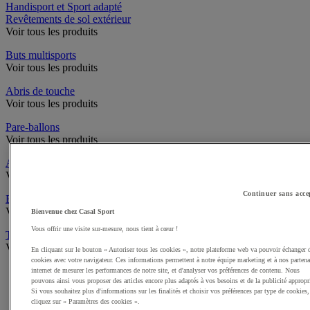
Handisport et Sport adapté
Revêtements de sol extérieur
Voir tous les produits
Buts multisports
Voir tous les produits
Abris de touche
Voir tous les produits
Pare-ballons
Voir tous les produits
Accès infrastructures
Voir tous les produits
Continuer sans acce
Brosses à chaussures
Voir tous les produits
Bienvenue chez Casal Sport
Vous offrir une visite sur-mesure, nous tient à cœur !
Traçage et délimitation de terrain
Voir tous les produits
En cliquant sur le bouton « Autoriser tous les cookies », notre plateforme web va pouvoir échanger 
cookies avec votre navigateur. Ces informations permettent à notre équipe marketing et à nos partena
Délimitation de terrain
internet de mesurer les performances de notre site, et d'analyser vos préférences de contenu. Nous
pouvons ainsi vous proposer des articles encore plus adaptés à vos besoins et de la publicité appropr
Peintures pour gazon
Si vous souhaitez plus d'informations sur les finalités et choisir vos préférences par type de cookies,
Traçeuses pour gazon
cliquez sur « Paramètres des cookies ».