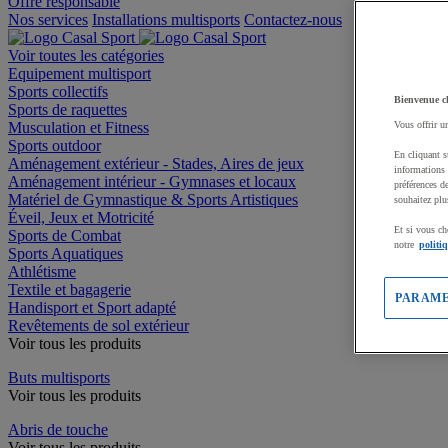
Offre responsable
Nos services
Installations multisports
Contactez-nous
Voir toutes les catégories
Equipement multisport
Sports collectifs
Bienvenue c
Sports de raquettes
Musculation et Fitness
Vous offrir u
Sports outdoor
En cliquant s
Aménagement extérieur - Stades, Aires de jeux
informations 
Aménagement intérieur - Gymnases et locaux
préférences d
Matériel de Gymnastique & Sports Artistiques
souhaitez plu
Éveil, Jeux et Motricité
Et si vous ch
Sports de Combat
notre
politi
Sports Aquatiques
Athlétisme
Textile et bagagerie
PARAME
Handisport et Sport adapté
Revêtements de sol extérieur
Voir tous les produits
Buts multisports
Voir tous les produits
Abris de touche
Voir tous les produits