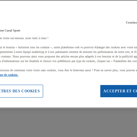
Continu
hez Casal Sport
ne visite sur-mesure, nous tient à cœur !
ur le bouton « Autoriser tous les cookies », notre plateforme web va pouvoir échanger des cookies avec votre na
permettent à notre équipe marketing et à nos partenaires internet de mesurer les performances de notre site, et d'
e contenu. Nous pouvons ainsi vous proposer des articles encore plus adaptés à vos besoins et de la publicité ap
s d'informations sur les finalités et choisir vos préférences par type de cookies, cliquez sur « Paramètres des coo
oisissez de continuer votre visite sans cookies, vous êtes le bienvenu aussi ! Pour en savoir plus, vous pouvez a
que de cookies.
TRES DES COOKIES
ACCEPTER ET C