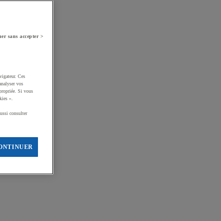
er sans accepter >
vigateur. Ces
analyser vos
propriée. Si vous
kies ».
ussi consulter
ONTINUER