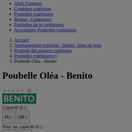
Abris Fumeurs
Cendriers extérieurs
Poubelles extérieures
Bennes, Conteneurs
Poubelles de tri extérieures
Accessoires Poubelles extérieures
Accueil
Aménagement extérieur - Stades, Aires de jeux
Propreté des espaces extérieurs
Poubelles extérieures
()
Poubelle Oléa - Benito
Poubelle Oléa - Benito
(0)
Capacité (L) :
85 L
108 L
Pour sac capacité (L) :