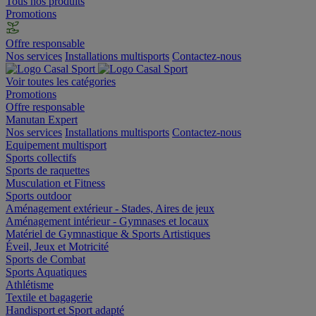
Tous nos produits
Promotions
Offre responsable
Nos services
Installations multisports
Contactez-nous
Voir toutes les catégories
Promotions
Offre responsable
Manutan Expert
Nos services
Installations multisports
Contactez-nous
Equipement multisport
Sports collectifs
Sports de raquettes
Musculation et Fitness
Sports outdoor
Aménagement extérieur - Stades, Aires de jeux
Aménagement intérieur - Gymnases et locaux
Matériel de Gymnastique & Sports Artistiques
Éveil, Jeux et Motricité
Sports de Combat
Sports Aquatiques
Athlétisme
Textile et bagagerie
Handisport et Sport adapté