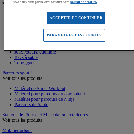
savoir plus, vous pouvez aussi consulter notre
politique de cookies.
Voir tous les produits
Dalles amortissantes Jeux extérieurs
ACCEPTER ET CONTINUER
Jeux sur ressort
Balançoires
Cabanes
Jeux de grimpe, filets
PARAMETRES DES COOKIES
Panneaux d'informations
Structures de jeux enfants
Jeux rotatifs, équilibre
Bacs à sable
Toboggans
Parcours sportif
Voir tous les produits
Matériel de Street Workout
Matériel pour parcours du combattant
Matériel pour parcours de Ninja
Parcours de Santé
Stations de Fitness et Musculation extérieures
Voir tous les produits
Mobilier urbain