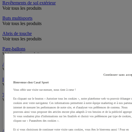
Revêtements de sol extérieur
Voir tous les produits
Buts multisports
Voir tous les produits
Abris de touche
Voir tous les produits
Pare-ballons
Voir tous les produits
Accès infrastructures
Voir tous les produits
Continuer sans acce
Brosses à chaussures
Bienvenue chez Casal Sport
Voir tous les produits
Vous offrir une visite sur-mesure, nous tient à cœur !
Traçage et délimitation de terrain
En cliquant sur le bouton « Autoriser tous les cookies », notre plateforme web va pouvoir échanger 
Voir tous les produits
cookies avec votre navigateur. Ces informations permettent à notre équipe marketing et à nos partena
internet de mesurer les performances de notre site, et d'analyser vos préférences de contenu. Nous
Délimitation de terrain
pouvons ainsi vous proposer des articles encore plus adaptés à vos besoins et de la publicité appropr
Peintures pour gazon
Si vous souhaitez plus d'informations sur les finalités et choisir vos préférences par type de cookies,
Traçeuses pour gazon
cliquez sur « Paramètres des cookies ».
Et si vous choisissez de continuer votre visite sans cookies, vous êtes le bienvenu aussi ! Pour en
Aires de jeux exterieur