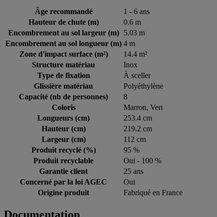
Âge recommandé
1 - 6 ans
Hauteur de chute (m)
0.6 m
Encombrement au sol largeur (m)
5.03 m
Encombrement au sol longueur (m)
4 m
Zone d'impact surface (m²)
14.4 m²
Structure matériau
Inox
Type de fixation
À sceller
Glissière matériau
Polyéthylène
Capacité (nb de personnes)
8
Coloris
Marron, Vert
Longueurs (cm)
253.4 cm
Hauteur (cm)
219.2 cm
Largeur (cm)
112 cm
Produit recyclé (%)
95 %
Produit recyclable
Oui - 100 %
Garantie client
25 ans
Concerné par la loi AGEC
Oui
Origine produit
Fabriqué en France
Documentation