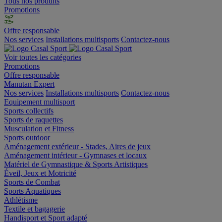
Tous nos produits
Promotions
Offre responsable
Nos services
Installations multisports
Contactez-nous
Voir toutes les catégories
Promotions
Offre responsable
Manutan Expert
Nos services
Installations multisports
Contactez-nous
Equipement multisport
Sports collectifs
Sports de raquettes
Musculation et Fitness
Sports outdoor
Aménagement extérieur - Stades, Aires de jeux
Aménagement intérieur - Gymnases et locaux
Matériel de Gymnastique & Sports Artistiques
Éveil, Jeux et Motricité
Sports de Combat
Sports Aquatiques
Athlétisme
Textile et bagagerie
Handisport et Sport adapté