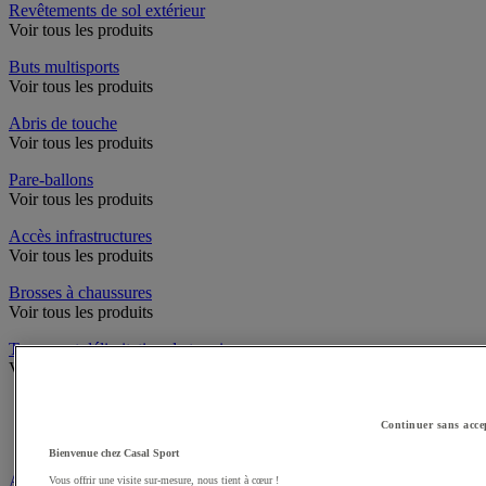
Revêtements de sol extérieur
Voir tous les produits
Buts multisports
Voir tous les produits
Abris de touche
Voir tous les produits
Pare-ballons
Voir tous les produits
Accès infrastructures
Voir tous les produits
Brosses à chaussures
Voir tous les produits
Traçage et délimitation de terrain
Voir tous les produits
Délimitation de terrain
Peintures pour gazon
Continuer sans acce
Traçeuses pour gazon
Bienvenue chez Casal Sport
Aires de jeux exterieur
Vous offrir une visite sur-mesure, nous tient à cœur !