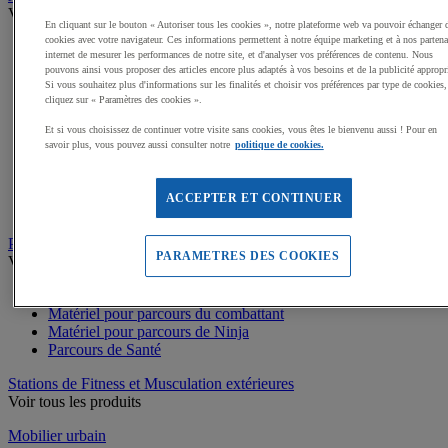
Voir tous les produits
En cliquant sur le bouton « Autoriser tous les cookies », notre plateforme web va pouvoir échanger 
cookies avec votre navigateur. Ces informations permettent à notre équipe marketing et à nos partena
Dalles amortissantes Jeux extérieurs
internet de mesurer les performances de notre site, et d'analyser vos préférences de contenu. Nous
Jeux sur ressort
pouvons ainsi vous proposer des articles encore plus adaptés à vos besoins et de la publicité appropr
Balançoires
Si vous souhaitez plus d'informations sur les finalités et choisir vos préférences par type de cookies,
Cabanes
cliquez sur « Paramètres des cookies ».
Jeux de grimpe, filets
Et si vous choisissez de continuer votre visite sans cookies, vous êtes le bienvenu aussi ! Pour en
Panneaux d'informations
savoir plus, vous pouvez aussi consulter notre
politique de cookies.
Structures de jeux enfants
Jeux rotatifs, équilibre
Bacs à sable
ACCEPTER ET CONTINUER
Toboggans
Parcours sportif
PARAMETRES DES COOKIES
Voir tous les produits
Matériel de Street Workout
Matériel pour parcours du combattant
Matériel pour parcours de Ninja
Parcours de Santé
Stations de Fitness et Musculation extérieures
Voir tous les produits
Mobilier urbain