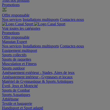
Tous nos produits
Promotions
Offre responsable
Nos services
Installations multisports
Contactez-nous
Voir toutes les catégories
Promotions
Offre responsable
Manutan Expert
Nos services
Installations multisports
Contactez-nous
Equipement multisport
Sports collectifs
Sports de raquettes
Musculation et Fitness
Sports outdoor
Aménagement extérieur - Stades, Aires de jeux
Aménagement intérieur - Gymnases et locaux
Matériel de Gymnastique & Sports Artistiques
Éveil, Jeux et Motricité
Sports de Combat
Sports Aquatiques
Athlétisme
Textile et bagagerie
Handisport et Sport adapté