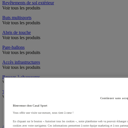
Revêtements de sol extérieur
Voir tous les produits
Buts multisports
Voir tous les produits
Abris de touche
Voir tous les produits
Pare-ballons
Voir tous les produits
Accès infrastructures
Voir tous les produits
Brosses à chaussures
Voir tous les produits
Traçage et délimitation de terrain
Voir tous les produits
Continuer sans acce
Bienvenue chez Casal Sport
Délimitation de terrain
Peintures pour gazon
Vous offrir une visite sur-mesure, nous tient à cœur !
Traçeuses pour gazon
En cliquant sur le bouton « Autoriser tous les cookies », notre plateforme web va pouvoir échanger 
cookies avec votre navigateur. Ces informations permettent à notre équipe marketing et à nos partena
Aires de jeux exterieur