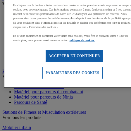
Voir tous les produits
En cliquant sur le bouton « Autoriser tous les cookies », notre plateforme web va pouvoir échanger 
cookies avec votre navigateur. Ces informations permettent à notre équipe marketing et à nos partena
Dalles amortissantes Jeux extérieurs
internet de mesurer les performances de notre site, et d'analyser vos préférences de contenu. Nous
Jeux sur ressort
pouvons ainsi vous proposer des articles encore plus adaptés à vos besoins et de la publicité appropr
Si vous souhaitez plus d'informations sur les finalités et choisir vos préférences par type de cookies,
Balançoires
cliquez sur « Paramètres des cookies ».
Cabanes
Jeux de grimpe, filets
Et si vous choisissez de continuer votre visite sans cookies, vous êtes le bienvenu aussi ! Pour en
Panneaux d'informations
savoir plus, vous pouvez aussi consulter notre
politique de cookies.
Structures de jeux enfants
Jeux rotatifs, équilibre
Bacs à sable
ACCEPTER ET CONTINUER
Toboggans
Parcours sportif
PARAMETRES DES COOKIES
Voir tous les produits
Matériel de Street Workout
Matériel pour parcours du combattant
Matériel pour parcours de Ninja
Parcours de Santé
Stations de Fitness et Musculation extérieures
Voir tous les produits
Mobilier urbain