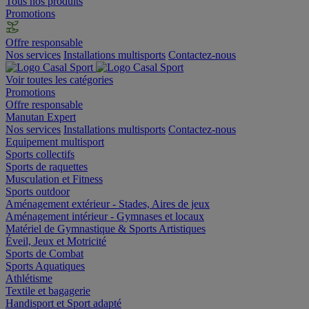
Tous nos produits
Promotions
Offre responsable
Nos services
Installations multisports
Contactez-nous
Voir toutes les catégories
Promotions
Offre responsable
Manutan Expert
Nos services
Installations multisports
Contactez-nous
Equipement multisport
Sports collectifs
Sports de raquettes
Musculation et Fitness
Sports outdoor
Aménagement extérieur - Stades, Aires de jeux
Aménagement intérieur - Gymnases et locaux
Matériel de Gymnastique & Sports Artistiques
Éveil, Jeux et Motricité
Sports de Combat
Sports Aquatiques
Athlétisme
Textile et bagagerie
Handisport et Sport adapté