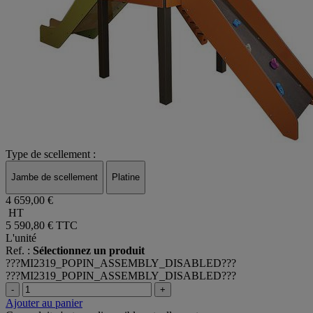
Type de scellement :
Jambe de scellement
Platine
4 659,00 €
HT
5 590,80 €
TTC
L'unité
Ref. :
Sélectionnez un produit
???MI2319_POPIN_ASSEMBLY_DISABLED???
???MI2319_POPIN_ASSEMBLY_DISABLED???
-
+
Ajouter au panier