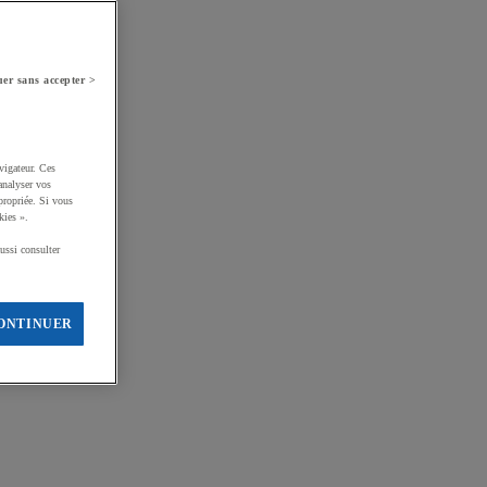
er sans accepter >
vigateur. Ces
analyser vos
propriée. Si vous
kies ».
ussi consulter
ONTINUER