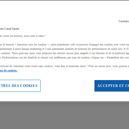
Continu
hez Casal Sport
ne visite sur-mesure, nous tient à cœur !
ur le bouton « Autoriser tous les cookies », notre plateforme web va pouvoir échanger des cookies avec votre na
permettent à notre équipe marketing et à nos partenaires internet de mesurer les performances de notre site, et d'
e contenu. Nous pouvons ainsi vous proposer des articles encore plus adaptés à vos besoins et de la publicité ap
s d'informations sur les finalités et choisir vos préférences par type de cookies, cliquez sur « Paramètres des coo
oisissez de continuer votre visite sans cookies, vous êtes le bienvenu aussi ! Pour en savoir plus, vous pouvez a
que de cookies.
TRES DES COOKIES
ACCEPTER ET C