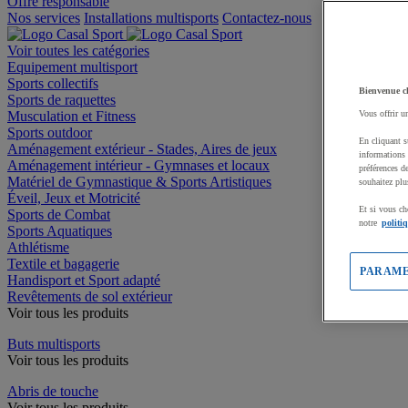
Offre responsable
Nos services
Installations multisports
Contactez-nous
Voir toutes les catégories
Equipement multisport
Sports collectifs
Bienvenue c
Sports de raquettes
Musculation et Fitness
Vous offrir u
Sports outdoor
En cliquant s
Aménagement extérieur - Stades, Aires de jeux
informations 
Aménagement intérieur - Gymnases et locaux
préférences d
Matériel de Gymnastique & Sports Artistiques
souhaitez plu
Éveil, Jeux et Motricité
Et si vous ch
Sports de Combat
notre
politi
Sports Aquatiques
Athlétisme
Textile et bagagerie
PARAME
Handisport et Sport adapté
Revêtements de sol extérieur
Voir tous les produits
Buts multisports
Voir tous les produits
Abris de touche
Voir tous les produits