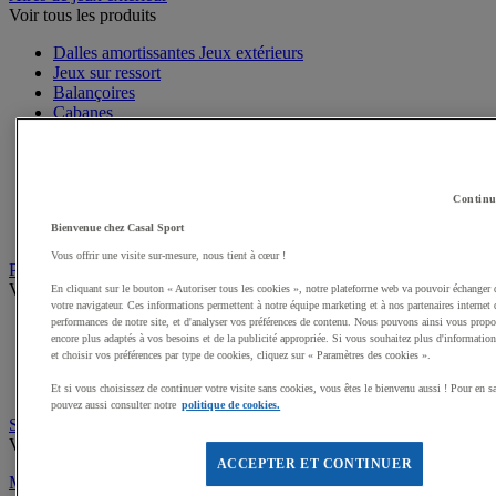
Voir tous les produits
Dalles amortissantes Jeux extérieurs
Jeux sur ressort
Balançoires
Cabanes
Jeux de grimpe, filets
Panneaux d'informations
Structures de jeux enfants
Jeux rotatifs, équilibre
Continu
Bacs à sable
Bienvenue chez Casal Sport
Toboggans
Vous offrir une visite sur-mesure, nous tient à cœur !
Parcours sportif
Voir tous les produits
En cliquant sur le bouton « Autoriser tous les cookies », notre plateforme web va pouvoir échanger 
votre navigateur. Ces informations permettent à notre équipe marketing et à nos partenaires internet 
performances de notre site, et d'analyser vos préférences de contenu. Nous pouvons ainsi vous propos
Matériel de Street Workout
encore plus adaptés à vos besoins et de la publicité appropriée. Si vous souhaitez plus d'informations
Matériel pour parcours du combattant
et choisir vos préférences par type de cookies, cliquez sur « Paramètres des cookies ».
Matériel pour parcours de Ninja
Parcours de Santé
Et si vous choisissez de continuer votre visite sans cookies, vous êtes le bienvenu aussi ! Pour en s
pouvez aussi consulter notre
politique de cookies.
Stations de Fitness et Musculation extérieures
Voir tous les produits
ACCEPTER ET CONTINUER
Mobilier urbain