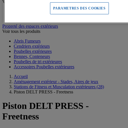
Voir tous les produits
PARAMETRES DES COOKIES
Bancs d'extérieur
Tables extérieures
Propreté des espaces extérieurs
Voir tous les produits
Abris Fumeurs
Cendriers extérieurs
Poubelles extérieures
Bennes, Conteneurs
Poubelles de tri extérieures
Accessoires Poubelles extérieures
Accueil
Aménagement extérieur - Stades, Aires de jeux
Stations de Fitness et Musculation extérieures
(28)
Piston DELT PRESS - Freetness
Piston DELT PRESS -
Freetness