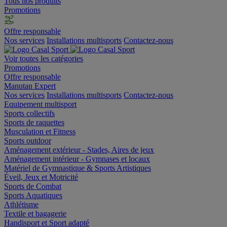
Tous nos produits
Promotions
Offre responsable
Nos services
Installations multisports
Contactez-nous
Voir toutes les catégories
Promotions
Offre responsable
Manutan Expert
Nos services
Installations multisports
Contactez-nous
Equipement multisport
Sports collectifs
Sports de raquettes
Musculation et Fitness
Sports outdoor
Aménagement extérieur - Stades, Aires de jeux
Aménagement intérieur - Gymnases et locaux
Matériel de Gymnastique & Sports Artistiques
Éveil, Jeux et Motricité
Sports de Combat
Sports Aquatiques
Athlétisme
Textile et bagagerie
Handisport et Sport adapté