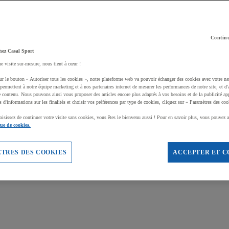
Continu
hez Casal Sport
ne visite sur-mesure, nous tient à cœur !
ur le bouton « Autoriser tous les cookies », notre plateforme web va pouvoir échanger des cookies avec votre na
permettent à notre équipe marketing et à nos partenaires internet de mesurer les performances de notre site, et d'
e contenu. Nous pouvons ainsi vous proposer des articles encore plus adaptés à vos besoins et de la publicité ap
s d'informations sur les finalités et choisir vos préférences par type de cookies, cliquez sur « Paramètres des coo
oisissez de continuer votre visite sans cookies, vous êtes le bienvenu aussi ! Pour en savoir plus, vous pouvez a
que de cookies.
TRES DES COOKIES
ACCEPTER ET C