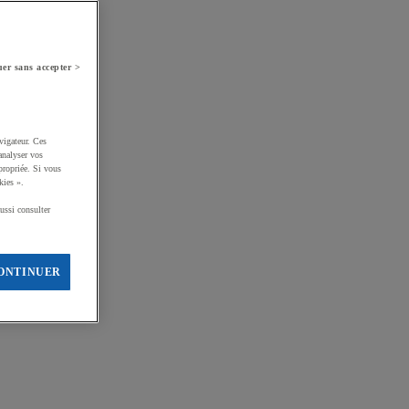
er sans accepter >
vigateur. Ces
analyser vos
propriée. Si vous
kies ».
ussi consulter
ONTINUER