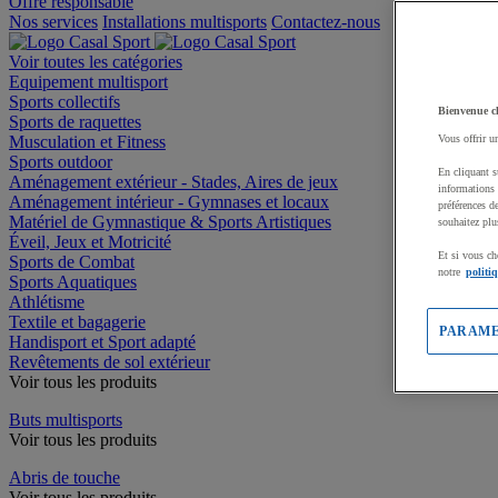
Offre responsable
Nos services
Installations multisports
Contactez-nous
Voir toutes les catégories
Equipement multisport
Sports collectifs
Bienvenue c
Sports de raquettes
Musculation et Fitness
Vous offrir u
Sports outdoor
En cliquant s
Aménagement extérieur - Stades, Aires de jeux
informations 
Aménagement intérieur - Gymnases et locaux
préférences d
Matériel de Gymnastique & Sports Artistiques
souhaitez plu
Éveil, Jeux et Motricité
Et si vous ch
Sports de Combat
notre
politi
Sports Aquatiques
Athlétisme
Textile et bagagerie
PARAME
Handisport et Sport adapté
Revêtements de sol extérieur
Voir tous les produits
Buts multisports
Voir tous les produits
Abris de touche
Voir tous les produits