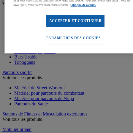
Et si vous choisissez de continuer votre visite sans cookies, vous êtes le bienvenu aussi ! Pour en
Voir tous les produits
savoir plus, vous pouvez aussi consulter notre
politique de cookies.
Dalles amortissantes Jeux extérieurs
Jeux sur ressort
ACCEPTER ET CONTINUER
Balançoires
Cabanes
Jeux de grimpe, filets
PARAMETRES DES COOKIES
Panneaux d'informations
Structures de jeux enfants
Jeux rotatifs, équilibre
Bacs à sable
Toboggans
Parcours sportif
Voir tous les produits
Matériel de Street Workout
Matériel pour parcours du combattant
Matériel pour parcours de Ninja
Parcours de Santé
Stations de Fitness et Musculation extérieures
Voir tous les produits
Mobilier urbain