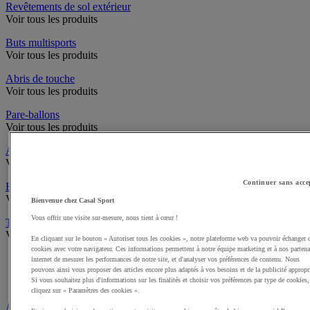
Revêtements de sol extérieur
Voir tous les produits
Buts multisports
Voir tous les produits
Abris de touche
Voir tous les produits
Pare-ballons
Voir tous les produits
Accès infrastructures
Voir tous les produits
Continuer sans acce
Brosses à chaussures
Voir tous les produits
Bienvenue chez Casal Sport
Vous offrir une visite sur-mesure, nous tient à cœur !
Traçage et délimitation de terrain
Voir tous les produits
En cliquant sur le bouton « Autoriser tous les cookies », notre plateforme web va pouvoir échanger 
cookies avec votre navigateur. Ces informations permettent à notre équipe marketing et à nos partena
Délimitation de terrain
internet de mesurer les performances de notre site, et d'analyser vos préférences de contenu. Nous
Peintures pour gazon
pouvons ainsi vous proposer des articles encore plus adaptés à vos besoins et de la publicité appropr
Si vous souhaitez plus d'informations sur les finalités et choisir vos préférences par type de cookies,
Traçeuses pour gazon
cliquez sur « Paramètres des cookies ».
Aires de jeux exterieur