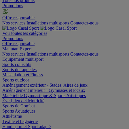
Tous nos produits
Promotions
Offre responsable
Nos services
Installations multisports
Contactez-nous
Voir toutes les catégories
Promotions
Offre responsable
Manutan Expert
Nos services
Installations multisports
Contactez-nous
Equipement multisport
Sports collectifs
Sports de raquettes
Musculation et Fitness
Sports outdoor
Aménagement extérieur - Stades, Aires de jeux
Aménagement intérieur - Gymnases et locaux
Matériel de Gymnastique & Sports Artistiques
Éveil, Jeux et Motricité
Sports de Combat
Sports Aquatiques
Athlétisme
Textile et bagagerie
Handisport et Sport adapté