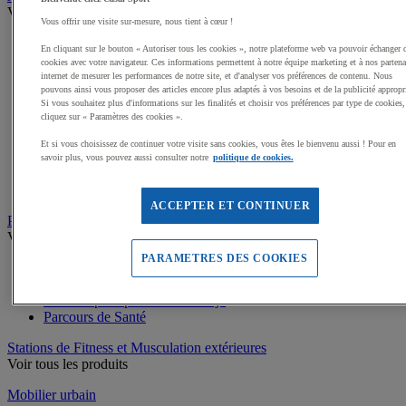
Voir tous les produits
Vous offrir une visite sur-mesure, nous tient à cœur !
Dalles amortissantes Jeux extérieurs
En cliquant sur le bouton « Autoriser tous les cookies », notre plateforme web va pouvoir échanger 
Jeux sur ressort
cookies avec votre navigateur. Ces informations permettent à notre équipe marketing et à nos partena
Balançoires
internet de mesurer les performances de notre site, et d'analyser vos préférences de contenu. Nous
Cabanes
pouvons ainsi vous proposer des articles encore plus adaptés à vos besoins et de la publicité appropr
Si vous souhaitez plus d'informations sur les finalités et choisir vos préférences par type de cookies,
Jeux de grimpe, filets
cliquez sur « Paramètres des cookies ».
Panneaux d'informations
Structures de jeux enfants
Et si vous choisissez de continuer votre visite sans cookies, vous êtes le bienvenu aussi ! Pour en
Jeux rotatifs, équilibre
savoir plus, vous pouvez aussi consulter notre
politique de cookies.
Bacs à sable
Toboggans
ACCEPTER ET CONTINUER
Parcours sportif
Voir tous les produits
PARAMETRES DES COOKIES
Matériel de Street Workout
Matériel pour parcours du combattant
Matériel pour parcours de Ninja
Parcours de Santé
Stations de Fitness et Musculation extérieures
Voir tous les produits
Mobilier urbain