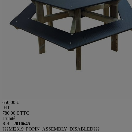
650,00 €
HT
780,00 €
TTC
L'unité
Ref.
2010645
???MI2319_POPIN_ASSEMBLY_DISABLED???