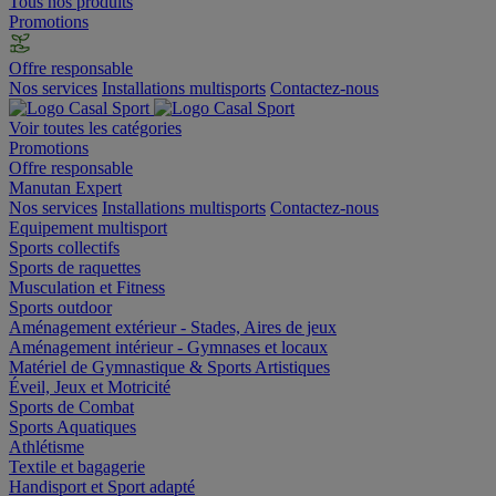
Tous nos produits
Promotions
Offre responsable
Nos services
Installations multisports
Contactez-nous
Voir toutes les catégories
Promotions
Offre responsable
Manutan Expert
Nos services
Installations multisports
Contactez-nous
Equipement multisport
Sports collectifs
Sports de raquettes
Musculation et Fitness
Sports outdoor
Aménagement extérieur - Stades, Aires de jeux
Aménagement intérieur - Gymnases et locaux
Matériel de Gymnastique & Sports Artistiques
Éveil, Jeux et Motricité
Sports de Combat
Sports Aquatiques
Athlétisme
Textile et bagagerie
Handisport et Sport adapté