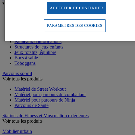
Voir tous les produits
ACCEPTER ET CONTINUER
Dalles amortissantes Jeux extérieurs
Jeux sur ressort
Balançoires
PARAMETRES DES COOKIES
Cabanes
Jeux de grimpe, filets
Panneaux d'informations
Structures de jeux enfants
Jeux rotatifs, équilibre
Bacs à sable
Toboggans
Parcours sportif
Voir tous les produits
Matériel de Street Workout
Matériel pour parcours du combattant
Matériel pour parcours de Ninja
Parcours de Santé
Stations de Fitness et Musculation extérieures
Voir tous les produits
Mobilier urbain