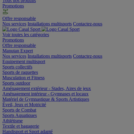
Tous nos produits
Promotions
Offre responsable
Nos services
Installations multisports
Contactez-nous
Voir toutes les catégories
Promotions
Offre responsable
Manutan Expert
Nos services
Installations multisports
Contactez-nous
Equipement multisport
Sports collectifs
Sports de raquettes
Musculation et Fitness
Sports outdoor
Aménagement extérieur - Stades, Aires de jeux
Aménagement intérieur - Gymnases et locaux
Matériel de Gymnastique & Sports Artistiques
Éveil, Jeux et Motricité
Sports de Combat
Sports Aquatiques
Athlétisme
Textile et bagagerie
Handisport et Sport adapté