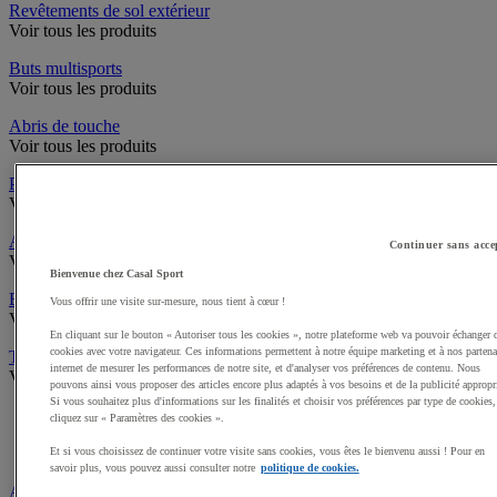
Revêtements de sol extérieur
Voir tous les produits
Buts multisports
Voir tous les produits
Abris de touche
Voir tous les produits
Pare-ballons
Voir tous les produits
Accès infrastructures
Continuer sans acce
Voir tous les produits
Bienvenue chez Casal Sport
Brosses à chaussures
Vous offrir une visite sur-mesure, nous tient à cœur !
Voir tous les produits
En cliquant sur le bouton « Autoriser tous les cookies », notre plateforme web va pouvoir échanger 
cookies avec votre navigateur. Ces informations permettent à notre équipe marketing et à nos partena
Traçage et délimitation de terrain
internet de mesurer les performances de notre site, et d'analyser vos préférences de contenu. Nous
Voir tous les produits
pouvons ainsi vous proposer des articles encore plus adaptés à vos besoins et de la publicité appropr
Si vous souhaitez plus d'informations sur les finalités et choisir vos préférences par type de cookies,
Délimitation de terrain
cliquez sur « Paramètres des cookies ».
Peintures pour gazon
Traçeuses pour gazon
Et si vous choisissez de continuer votre visite sans cookies, vous êtes le bienvenu aussi ! Pour en
savoir plus, vous pouvez aussi consulter notre
politique de cookies.
Aires de jeux exterieur