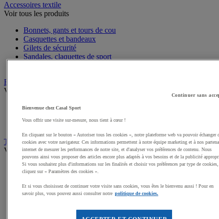
Accessoires textile
Voir tous les produits
Bonnets, gants et tours de cou
Casquettes et bandeaux
Gilets de sécurité
Sandales, claquettes de sport
Serviettes de sport, peignoirs
Bagagerie
Voir tous les produits
Continuer sans acce
Sacs de sport
Bienvenue chez Casal Sport
Sacs à dos
Vous offrir une visite sur-mesure, nous tient à cœur !
Sacoches et porte-documents
En cliquant sur le bouton « Autoriser tous les cookies », notre plateforme web va pouvoir échanger 
Textile Multisport
cookies avec votre navigateur. Ces informations permettent à notre équipe marketing et à nos partena
Voir tous les produits
internet de mesurer les performances de notre site, et d'analyser vos préférences de contenu. Nous
pouvons ainsi vous proposer des articles encore plus adaptés à vos besoins et de la publicité appropr
Si vous souhaitez plus d'informations sur les finalités et choisir vos préférences par type de cookies,
Shorts de sport
cliquez sur « Paramètres des cookies ».
Sous-vêtements sport
Survêtements
Et si vous choisissez de continuer votre visite sans cookies, vous êtes le bienvenu aussi ! Pour en
Premieres couches, sous-maillots
savoir plus, vous pouvez aussi consulter notre
politique de cookies.
Débardeurs de sport
Maillots de sport