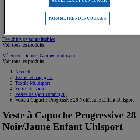
Sweats de sport
ACCEPTER ET CONTINUER
Maillots de bain, combinaisons de natation
Tee-shirts de sport
Polos de sport
PARAMETRES DES COOKIES
Vestes de sport
Pantalons, Collants de sport
Tee-shirts personnalisables
Voir tous les produits
Vêtements, tenues Gardien multisports
Voir tous les produits
Accueil
Textile et bagagerie
Textile Multisport
Vestes de sport
Vestes de sport enfant
(28)
Veste à Capuche Progressive 28 Noir/Jaune Enfant Uhlsport
Veste à Capuche Progressive 28
Noir/Jaune Enfant Uhlsport