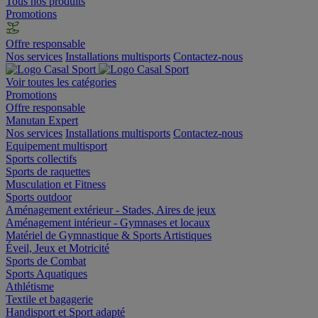
Tous nos produits
Promotions
Offre responsable
Nos services
Installations multisports
Contactez-nous
Voir toutes les catégories
Promotions
Offre responsable
Manutan Expert
Nos services
Installations multisports
Contactez-nous
Equipement multisport
Sports collectifs
Sports de raquettes
Musculation et Fitness
Sports outdoor
Aménagement extérieur - Stades, Aires de jeux
Aménagement intérieur - Gymnases et locaux
Matériel de Gymnastique & Sports Artistiques
Éveil, Jeux et Motricité
Sports de Combat
Sports Aquatiques
Athlétisme
Textile et bagagerie
Handisport et Sport adapté