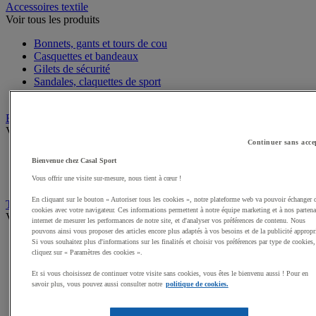
Accessoires textile
Voir tous les produits
Bonnets, gants et tours de cou
Casquettes et bandeaux
Gilets de sécurité
Sandales, claquettes de sport
Serviettes de sport, peignoirs
Bagagerie
Voir tous les produits
Continuer sans acce
Sacs de sport
Bienvenue chez Casal Sport
Sacs à dos
Vous offrir une visite sur-mesure, nous tient à cœur !
Sacoches et porte-documents
En cliquant sur le bouton « Autoriser tous les cookies », notre plateforme web va pouvoir échanger 
Textile Multisport
cookies avec votre navigateur. Ces informations permettent à notre équipe marketing et à nos partena
Voir tous les produits
internet de mesurer les performances de notre site, et d'analyser vos préférences de contenu. Nous
pouvons ainsi vous proposer des articles encore plus adaptés à vos besoins et de la publicité appropr
Shorts de sport
Si vous souhaitez plus d'informations sur les finalités et choisir vos préférences par type de cookies,
Sous-vêtements sport
cliquez sur « Paramètres des cookies ».
Survêtements
Et si vous choisissez de continuer votre visite sans cookies, vous êtes le bienvenu aussi ! Pour en
Premieres couches, sous-maillots
savoir plus, vous pouvez aussi consulter notre
politique de cookies.
Débardeurs de sport
Maillots de sport