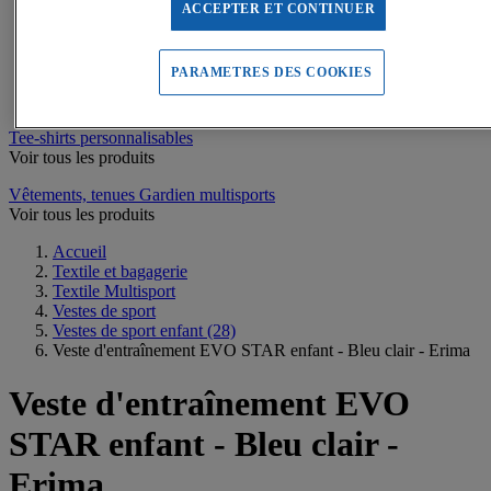
Sweats de sport
ACCEPTER ET CONTINUER
Maillots de bain, combinaisons de natation
Tee-shirts de sport
Polos de sport
PARAMETRES DES COOKIES
Vestes de sport
Pantalons, Collants de sport
Tee-shirts personnalisables
Voir tous les produits
Vêtements, tenues Gardien multisports
Voir tous les produits
Accueil
Textile et bagagerie
Textile Multisport
Vestes de sport
Vestes de sport enfant
(28)
Veste d'entraînement EVO STAR enfant - Bleu clair - Erima
Veste d'entraînement EVO
STAR enfant - Bleu clair -
Erima