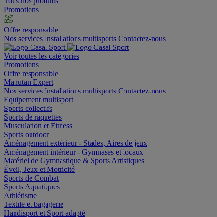
Tous nos produits
Promotions
Offre responsable
Nos services
Installations multisports
Contactez-nous
Voir toutes les catégories
Promotions
Offre responsable
Manutan Expert
Nos services
Installations multisports
Contactez-nous
Equipement multisport
Sports collectifs
Sports de raquettes
Musculation et Fitness
Sports outdoor
Aménagement extérieur - Stades, Aires de jeux
Aménagement intérieur - Gymnases et locaux
Matériel de Gymnastique & Sports Artistiques
Éveil, Jeux et Motricité
Sports de Combat
Sports Aquatiques
Athlétisme
Textile et bagagerie
Handisport et Sport adapté