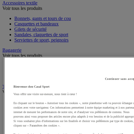
Accessoires textile
Voir tous les produits
Bonnets, gants et tours de cou
Casquettes et bandeaux
Gilets de sécurité
Sandales, claquettes de sport
Serviettes de sport, peignoirs
Bagagerie
Voir tous les produits
Sacs de sport
Sacs à dos
Sacoches et porte-documents
Continuer sans acce
Textile Multisport
Bienvenue chez Casal Sport
Voir tous les produits
Vous offrir une visite sur-mesure, nous tient à cœur !
Sous-vêtements sport
En cliquant sur le bouton « Autoriser tous les cookies », notre plateforme web va pouvoir échanger 
Shorts de sport
cookies avec votre navigateur. Ces informations permettent à notre équipe marketing et à nos partena
Survêtements
internet de mesurer les performances de notre site, et d'analyser vos préférences de contenu. Nous
pouvons ainsi vous proposer des articles encore plus adaptés à vos besoins et de la publicité appropr
Premieres couches, sous-maillots
Si vous souhaitez plus d'informations sur les finalités et choisir vos préférences par type de cookies,
Débardeurs de sport
cliquez sur « Paramètres des cookies ».
Sweats de sport