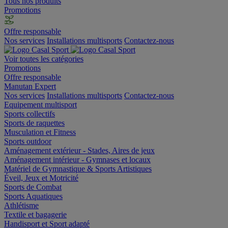
Tous nos produits
Promotions
Offre responsable
Nos services
Installations multisports
Contactez-nous
Voir toutes les catégories
Promotions
Offre responsable
Manutan Expert
Nos services
Installations multisports
Contactez-nous
Equipement multisport
Sports collectifs
Sports de raquettes
Musculation et Fitness
Sports outdoor
Aménagement extérieur - Stades, Aires de jeux
Aménagement intérieur - Gymnases et locaux
Matériel de Gymnastique & Sports Artistiques
Éveil, Jeux et Motricité
Sports de Combat
Sports Aquatiques
Athlétisme
Textile et bagagerie
Handisport et Sport adapté