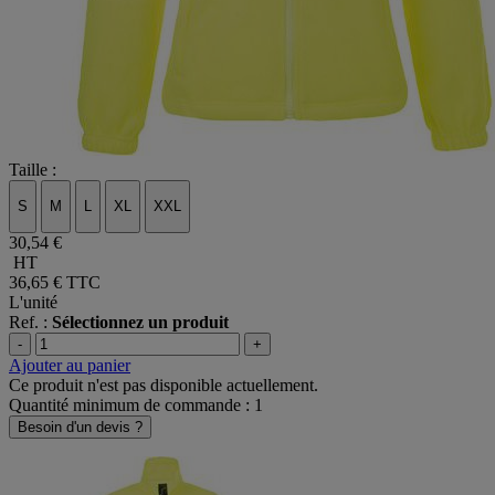
Taille :
S
M
L
XL
XXL
30,54 €
HT
36,65 €
TTC
L'unité
Ref. :
Sélectionnez un produit
-
+
Ajouter au panier
Ce produit n'est pas disponible actuellement.
Quantité minimum de commande : 1
Besoin d'un devis ?