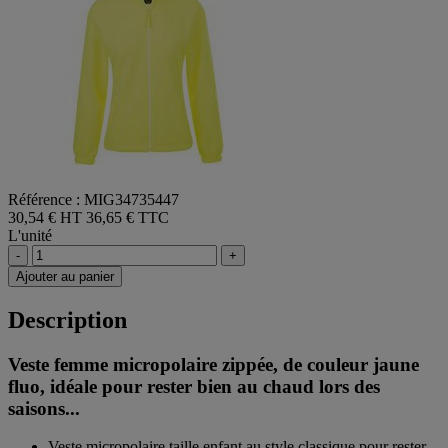
Référence : MIG34735447
30,54 € HT
36,65 € TTC
L'unité
-
+
Ajouter au panier
Description
Veste femme micropolaire zippée, de couleur jaune
fluo, idéale pour rester bien au chaud lors des
saisons...
Veste micropolaire taille enfant au style classique pour rester