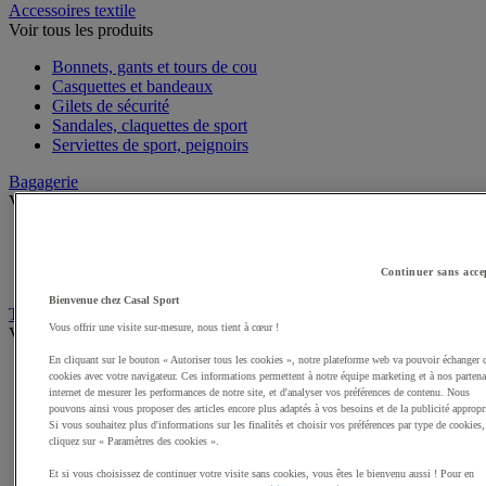
Accessoires textile
Voir tous les produits
Bonnets, gants et tours de cou
Casquettes et bandeaux
Gilets de sécurité
Sandales, claquettes de sport
Serviettes de sport, peignoirs
Bagagerie
Voir tous les produits
Sacs de sport
Sacs à dos
Continuer sans acce
Sacoches et porte-documents
Bienvenue chez Casal Sport
Textile Multisport
Vous offrir une visite sur-mesure, nous tient à cœur !
Voir tous les produits
En cliquant sur le bouton « Autoriser tous les cookies », notre plateforme web va pouvoir échanger 
Sous-vêtements sport
cookies avec votre navigateur. Ces informations permettent à notre équipe marketing et à nos partena
Shorts de sport
internet de mesurer les performances de notre site, et d'analyser vos préférences de contenu. Nous
Survêtements
pouvons ainsi vous proposer des articles encore plus adaptés à vos besoins et de la publicité appropr
Si vous souhaitez plus d'informations sur les finalités et choisir vos préférences par type de cookies,
Premieres couches, sous-maillots
cliquez sur « Paramètres des cookies ».
Débardeurs de sport
Sweats de sport
Et si vous choisissez de continuer votre visite sans cookies, vous êtes le bienvenu aussi ! Pour en