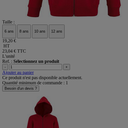
Taille :
6 ans
8 ans
10 ans
12 ans
19,20 €
HT
23,04 €
TTC
L'unité
Ref. :
Sélectionnez un produit
-
+
Ajouter au panier
Ce produit n'est pas disponible actuellement.
Quantité minimum de commande : 1
Besoin d'un devis ?