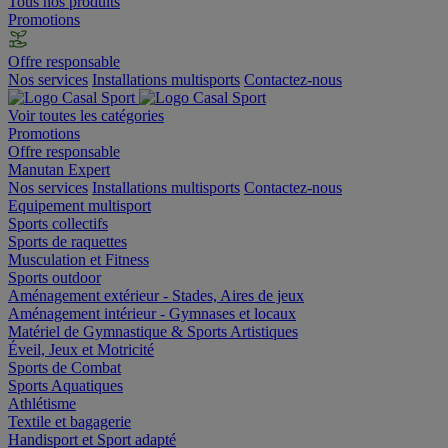
Tous nos produits
Promotions
Offre responsable
Nos services
Installations multisports
Contactez-nous
Voir toutes les catégories
Promotions
Offre responsable
Manutan Expert
Nos services
Installations multisports
Contactez-nous
Equipement multisport
Sports collectifs
Sports de raquettes
Musculation et Fitness
Sports outdoor
Aménagement extérieur - Stades, Aires de jeux
Aménagement intérieur - Gymnases et locaux
Matériel de Gymnastique & Sports Artistiques
Éveil, Jeux et Motricité
Sports de Combat
Sports Aquatiques
Athlétisme
Textile et bagagerie
Handisport et Sport adapté