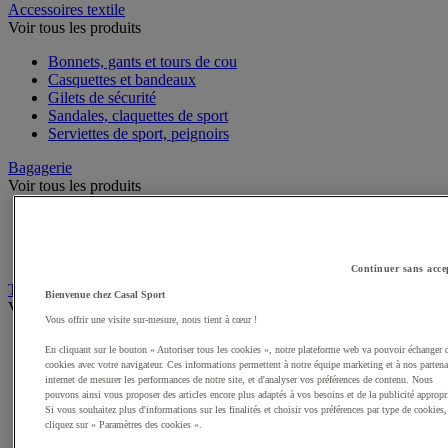
Accessoires textile
Voir tous les produits
Bonnets, gants et tours de cou
Casquettes et bandeaux
Gilets de sécurité
Sandales, claquettes de sport
Serviettes de sport, peignoirs
Bagagerie
Voir tous les produits
Sacs de sport
Sacs à dos
Sacoches et porte-documents
Continuer sans acce
Textile Multisport
Bienvenue chez Casal Sport
Voir tous les produits
Vous offrir une visite sur-mesure, nous tient à cœur !
Shorts de sport
En cliquant sur le bouton « Autoriser tous les cookies », notre plateforme web va pouvoir échanger 
Sous-vêtements sport
cookies avec votre navigateur. Ces informations permettent à notre équipe marketing et à nos partena
Premieres couches, sous-maillots
internet de mesurer les performances de notre site, et d'analyser vos préférences de contenu. Nous
Débardeurs de sport
pouvons ainsi vous proposer des articles encore plus adaptés à vos besoins et de la publicité appropr
Si vous souhaitez plus d'informations sur les finalités et choisir vos préférences par type de cookies,
Survêtements
cliquez sur « Paramètres des cookies ».
Maillots de sport