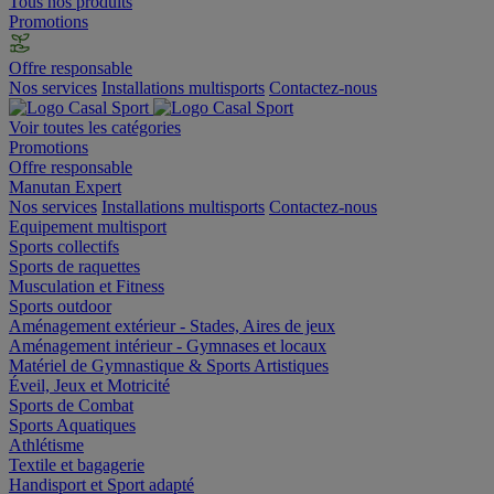
Tous nos produits
Promotions
Offre responsable
Nos services
Installations multisports
Contactez-nous
Voir toutes les catégories
Promotions
Offre responsable
Manutan Expert
Nos services
Installations multisports
Contactez-nous
Equipement multisport
Sports collectifs
Sports de raquettes
Musculation et Fitness
Sports outdoor
Aménagement extérieur - Stades, Aires de jeux
Aménagement intérieur - Gymnases et locaux
Matériel de Gymnastique & Sports Artistiques
Éveil, Jeux et Motricité
Sports de Combat
Sports Aquatiques
Athlétisme
Textile et bagagerie
Handisport et Sport adapté