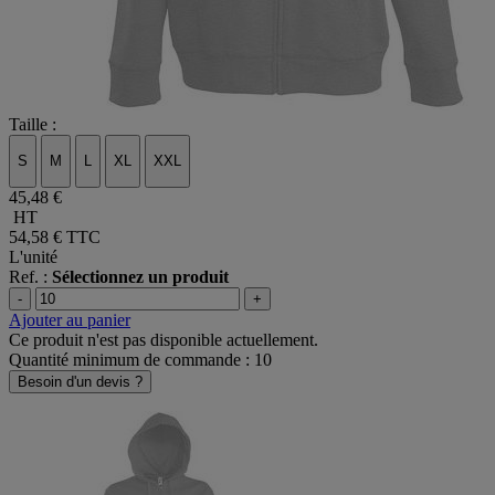
Taille :
S
M
L
XL
XXL
45,48 €
HT
54,58 €
TTC
L'unité
Ref. :
Sélectionnez un produit
-
+
Ajouter au panier
Ce produit n'est pas disponible actuellement.
Quantité minimum de commande : 10
Besoin d'un devis ?