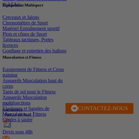
tir à l'Arc
Equipement Multisport
Cerceaux et Jalons
Chronomètres de Sport
Matériel Entraînement sportif
Plots et cônes de Sport
Tableaux tactiques, Portes
licences
Gonflage et entretien des ballons
Musculation et Fitness
Equipement de Fitness et Cross
training
Appareils Musculation haut du
corps
Tapis de sol pour le Fitness
Appareils Musculation
multifonctions
CONTACTEZ-NOUS
J'EN PROFITE
Elastiques et Sangles de
Musculation et Fitness
Retour en haut
Cordes à sauter
Devis sous 48h