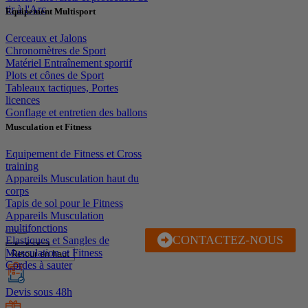
tir à l'Arc
Equipement Multisport
Cerceaux et Jalons
Chronomètres de Sport
Matériel Entraînement sportif
Plots et cônes de Sport
Tableaux tactiques, Portes
licences
Gonflage et entretien des ballons
Musculation et Fitness
Equipement de Fitness et Cross
training
Appareils Musculation haut du
corps
Tapis de sol pour le Fitness
Appareils Musculation
multifonctions
CONTACTEZ-NOUS
J'EN PROFITE
Elastiques et Sangles de
Musculation et Fitness
Retour en haut
Cordes à sauter
Devis sous 48h