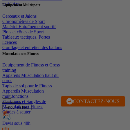
tir à l'Arc
Equipement Multisport
Cerceaux et Jalons
Chronomètres de Sport
Matériel Entraînement sportif
Plots et cônes de Sport
Tableaux tactiques, Portes
licences
Gonflage et entretien des ballons
Musculation et Fitness
Equipement de Fitness et Cross
training
Appareils Musculation haut du
corps
Tapis de sol pour le Fitness
Appareils Musculation
multifonctions
CONTACTEZ-NOUS
J'EN PROFITE
Elastiques et Sangles de
Musculation et Fitness
Retour en haut
Cordes à sauter
Devis sous 48h