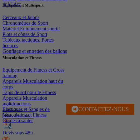
tir à l'Arc
Equipement Multisport
Cerceaux et Jalons
Chronomètres de Sport
Matériel Entraînement sportif
Plots et cônes de Sport
Tableaux tactiques, Portes
licences
Gonflage et entretien des ballons
Musculation et Fitness
Equipement de Fitness et Cross
training
Appareils Musculation haut du
corps
Tapis de sol pour le Fitness
Appareils Musculation
multifonctions
CONTACTEZ-NOUS
J'EN PROFITE
Elastiques et Sangles de
Musculation et Fitness
Retour en haut
Cordes à sauter
Devis sous 48h