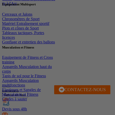
tir à l'Arc
Equipement Multisport
Cerceaux et Jalons
Chronomètres de Sport
Matériel Entraînement sportif
Plots et cônes de Sport
Tableaux tactiques, Portes
licences
Gonflage et entretien des ballons
Musculation et Fitness
Equipement de Fitness et Cross
training
Appareils Musculation haut du
corps
Tapis de sol pour le Fitness
Appareils Musculation
multifonctions
CONTACTEZ-NOUS
J'EN PROFITE
Elastiques et Sangles de
Musculation et Fitness
Retour en haut
Cordes à sauter
Devis sous 48h