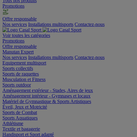
Tous nos produits
Promotions
Offre responsable
Nos services
Installations multisports
Contactez-nous
Voir toutes les catégories
Promotions
Offre responsable
Manutan Expert
Nos services
Installations multisports
Contactez-nous
Equipement multisport
Sports collectifs
Sports de raquettes
Musculation et Fitness
Sports outdoor
Aménagement extérieur - Stades, Aires de jeux
Aménagement intérieur - Gymnases et locaux
Matériel de Gymnastique & Sports Artistiques
Éveil, Jeux et Motricité
Sports de Combat
Sports Aquatiques
Athlétisme
Textile et bagagerie
Handisport et Sport adapté