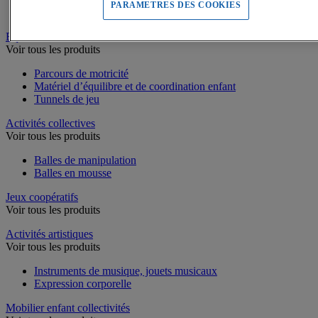
PARAMETRES DES COOKIES
Piscines à balles
Equilibre, Coordination
Voir tous les produits
Parcours de motricité
Matériel d’équilibre et de coordination enfant
Tunnels de jeu
Activités collectives
Voir tous les produits
Balles de manipulation
Balles en mousse
Jeux coopératifs
Voir tous les produits
Activités artistiques
Voir tous les produits
Instruments de musique, jouets musicaux
Expression corporelle
Mobilier enfant collectivités