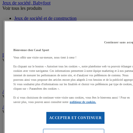
Jeux de société, Babyfoot
Voir tous les produits
Jeux de société et de construction
Jeux géants
Jeux éducatifs
Tapis de jeux
Baby Foot
Continuer sans acce
Jeux d'adresse
Bienvenue chez Casal Sport
Draisiennes, Tricycles, Vélos
Vous offrir une visite sur-mesure, nous tient à cœur !
Voir tous les produits
En cliquant sur le bouton « Autoriser tous les cookies », notre plateforme web va pouvoir échanger 
Tricycles
cookies avec votre navigateur. Ces informations permettent à notre équipe marketing et à nos partena
Draisiennes
internet de mesurer les performances de notre site, et d'analyser vos préférences de contenu. Nous
pouvons ainsi vous proposer des articles encore plus adaptés à vos besoins et de la publicité appropr
Trottinettes et Patinettes
Si vous souhaitez plus d'informations sur les finalités et choisir vos préférences par type de cookies,
cliquez sur « Paramètres des cookies ».
Apprentissage scolaire de la Sécurité routière
Voir tous les produits
Et si vous choisissez de continuer votre visite sans cookies, vous êtes le bienvenu aussi ! Pour en
savoir plus, vous pouvez aussi consulter notre
politique de cookies.
Activités gymniques
Voir tous les produits
ACCEPTER ET CONTINUER
Tapis, Matelas scolaires
Modules, Parcours mousse enfant
Modules motricité en bois