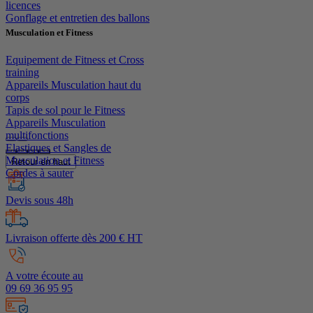
licences
Gonflage et entretien des ballons
Musculation et Fitness
Equipement de Fitness et Cross
training
Appareils Musculation haut du
corps
Tapis de sol pour le Fitness
Appareils Musculation
multifonctions
Elastiques et Sangles de
Musculation et Fitness
Retour en haut
Cordes à sauter
Devis sous 48h
Livraison offerte dès 200 € HT
A votre écoute au
09 69 36 95 95