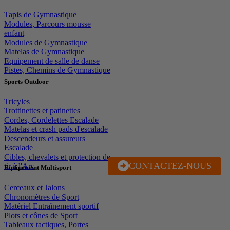
Tapis de Gymnastique
Modules, Parcours mousse
enfant
Modules de Gymnastique
Matelas de Gymnastique
Equipement de salle de danse
Pistes, Chemins de Gymnastique
Sports Outdoor
Tricyles
Trottinettes et patinettes
Cordes, Cordelettes Escalade
Matelas et crash pads d'escalade
Descendeurs et assureurs
Escalade
Cibles, chevalets et protection de
CONTACTEZ-NOUS
J'EN PROFITE
tir à l'Arc
Equipement Multisport
Cerceaux et Jalons
Chronomètres de Sport
Matériel Entraînement sportif
Plots et cônes de Sport
Tableaux tactiques, Portes