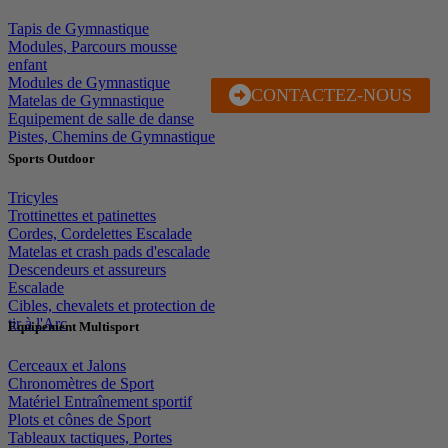
Tapis de Gymnastique
Modules, Parcours mousse
enfant
Modules de Gymnastique
CONTACTEZ-NOUS
J'EN PROFITE
Matelas de Gymnastique
Equipement de salle de danse
Pistes, Chemins de Gymnastique
Sports Outdoor
Tricyles
Trottinettes et patinettes
Cordes, Cordelettes Escalade
Matelas et crash pads d'escalade
Descendeurs et assureurs
Escalade
Cibles, chevalets et protection de
tir à l'Arc
Equipement Multisport
Cerceaux et Jalons
Chronomètres de Sport
Matériel Entraînement sportif
Plots et cônes de Sport
Tableaux tactiques, Portes