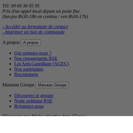
Tél: 09 69 36 95 95
Prix d'un appel local depuis un poste fixe.
(lun-jeu 8h30-18h en continu / ven 8h30-17h)
- Accéder au formulaire de contact
- Imprimer un bon de commande
A propos
A propos
Qui sommes-nous ?
Nos engagements RSE
Loi Anti-Gaspillage (AGEC)
Nos partenaires
Recrutement
Manutan Groupe
Manutan Groupe
Découvrez le groupe
Notre politique RSE
Rejoignez-nous
Découvrez nos filiales réparties dans 17 pays.