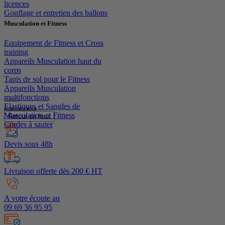
licences
Gonflage et entretien des ballons
Musculation et Fitness
Equipement de Fitness et Cross
training
Appareils Musculation haut du
corps
Tapis de sol pour le Fitness
Appareils Musculation
multifonctions
Elastiques et Sangles de
Musculation et Fitness
Retour en haut
Cordes à sauter
Devis sous 48h
Livraison offerte dès 200 € HT
A votre écoute au
09 69 36 95 95