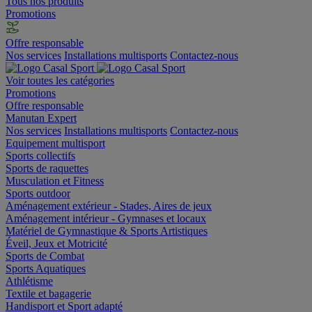
Tous nos produits
Promotions
Offre responsable
Nos services
Installations multisports
Contactez-nous
Voir toutes les catégories
Promotions
Offre responsable
Manutan Expert
Nos services
Installations multisports
Contactez-nous
Equipement multisport
Sports collectifs
Sports de raquettes
Musculation et Fitness
Sports outdoor
Aménagement extérieur - Stades, Aires de jeux
Aménagement intérieur - Gymnases et locaux
Matériel de Gymnastique & Sports Artistiques
Éveil, Jeux et Motricité
Sports de Combat
Sports Aquatiques
Athlétisme
Textile et bagagerie
Handisport et Sport adapté