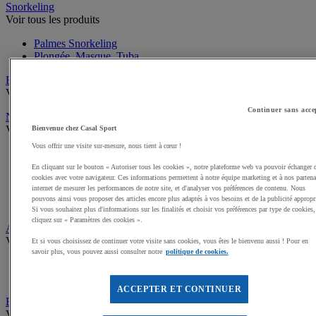
Snorkeling
Voir tous les produits
Palmes Snorkeling
Plongée, Masque, Tuba
Bébés Nageurs
Voir tous les produits
Continuer sans acce
Natation
Voir tous les produits
Bienvenue chez Casal Sport
Vous offrir une visite sur-mesure, nous tient à cœur !
Bonnet de bain, pince-nez et bouchon d'oreilles
Lunettes, masques, tubas Natation
En cliquant sur le bouton « Autoriser tous les cookies », notre plateforme web va pouvoir échanger 
Palmes, Plaquettes Natation
cookies avec votre navigateur. Ces informations permettent à notre équipe marketing et à nos partena
internet de mesurer les performances de notre site, et d'analyser vos préférences de contenu. Nous
Matériel Entraînement Natation
pouvons ainsi vous proposer des articles encore plus adaptés à vos besoins et de la publicité appropr
Mannequins sauvetage
Si vous souhaitez plus d'informations sur les finalités et choisir vos préférences par type de cookies,
cliquez sur « Paramètres des cookies ».
Aquagym et Aquabike
Voir tous les produits
Et si vous choisissez de continuer votre visite sans cookies, vous êtes le bienvenu aussi ! Pour en
savoir plus, vous pouvez aussi consulter notre
politique de cookies.
Matériel Aquagym
Aquabike, vélos elliptiques, tapis de course aquatique
ACCEPTER ET CONTINUER
Equipement piscine, jeux aquatiques
Voir tous les produits