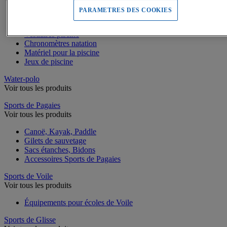
PARAMETRES DES COOKIES
Rangement piscine
Caillebotis piscine
Vestiaires piscine
Chronomètres natation
Matériel pour la piscine
Jeux de piscine
Water-polo
Voir tous les produits
Sports de Pagaies
Voir tous les produits
Canoë, Kayak, Paddle
Gilets de sauvetage
Sacs étanches, Bidons
Accessoires Sports de Pagaies
Sports de Voile
Voir tous les produits
Équipements pour écoles de Voile
Sports de Glisse