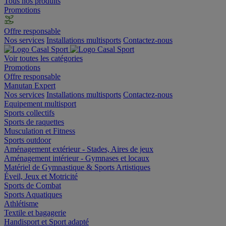
Tous nos produits
Promotions
Offre responsable
Nos services
Installations multisports
Contactez-nous
Voir toutes les catégories
Promotions
Offre responsable
Manutan Expert
Nos services
Installations multisports
Contactez-nous
Equipement multisport
Sports collectifs
Sports de raquettes
Musculation et Fitness
Sports outdoor
Aménagement extérieur - Stades, Aires de jeux
Aménagement intérieur - Gymnases et locaux
Matériel de Gymnastique & Sports Artistiques
Éveil, Jeux et Motricité
Sports de Combat
Sports Aquatiques
Athlétisme
Textile et bagagerie
Handisport et Sport adapté