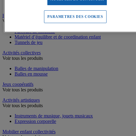
Piscines à balles
Equilibre, Coordination
PARAMETRES DES COOKIES
Voir tous les produits
Parcours de motricité
Matériel d’équilibre et de coordination enfant
Tunnels de jeu
Activités collectives
Voir tous les produits
Balles de manipulation
Balles en mousse
Jeux coopératifs
Voir tous les produits
Activités artistiques
Voir tous les produits
Instruments de musique, jouets musicaux
Expression corporelle
Mobilier enfant collectivités