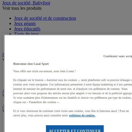
Jeux de société, Babyfoot
Voir tous les produits
Jeux de société et de construction
Jeux géants
Jeux éducatifs
Tapis de jeux
Baby Foot
Jeux d'adresse
Draisiennes, Tricycles, Vélos
Continuer sans acce
Voir tous les produits
Bienvenue chez Casal Sport
Tricycles
Vous offrir une visite sur-mesure, nous tient à cœur !
Draisiennes
Trottinettes et Patinettes
En cliquant sur le bouton « Autoriser tous les cookies », notre plateforme web va pouvoir échanger 
cookies avec votre navigateur. Ces informations permettent à notre équipe marketing et à nos partena
internet de mesurer les performances de notre site, et d'analyser vos préférences de contenu. Nous
Apprentissage scolaire de la Sécurité routière
pouvons ainsi vous proposer des articles encore plus adaptés à vos besoins et de la publicité appropr
Voir tous les produits
Si vous souhaitez plus d'informations sur les finalités et choisir vos préférences par type de cookies,
cliquez sur « Paramètres des cookies ».
Activités gymniques
Voir tous les produits
Et si vous choisissez de continuer votre visite sans cookies, vous êtes le bienvenu aussi ! Pour en
savoir plus, vous pouvez aussi consulter notre
politique de cookies.
Tapis, Matelas scolaires
Modules, Parcours mousse enfant
ACCEPTER ET CONTINUER
Modules motricité en bois