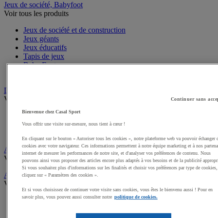
Jeux de société, Babyfoot
Voir tous les produits
Jeux de société et de construction
Jeux géants
Jeux éducatifs
Tapis de jeux
Baby Foot
Jeux d'adresse
Draisiennes, Tricycles, Vélos
Voir tous les produits
Continuer sans acce
Bienvenue chez Casal Sport
Tricycles
Draisiennes
Vous offrir une visite sur-mesure, nous tient à cœur !
Trottinettes et Patinettes
En cliquant sur le bouton « Autoriser tous les cookies », notre plateforme web va pouvoir échanger 
cookies avec votre navigateur. Ces informations permettent à notre équipe marketing et à nos partena
Apprentissage scolaire de la Sécurité routière
internet de mesurer les performances de notre site, et d'analyser vos préférences de contenu. Nous
Voir tous les produits
pouvons ainsi vous proposer des articles encore plus adaptés à vos besoins et de la publicité appropr
Si vous souhaitez plus d'informations sur les finalités et choisir vos préférences par type de cookies,
Activités gymniques
cliquez sur « Paramètres des cookies ».
Voir tous les produits
Et si vous choisissez de continuer votre visite sans cookies, vous êtes le bienvenu aussi ! Pour en
savoir plus, vous pouvez aussi consulter notre
politique de cookies.
Tapis, Matelas scolaires
Modules, Parcours mousse enfant
Modules motricité en bois