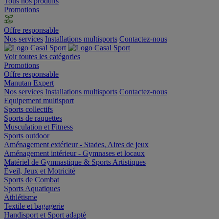
Tous nos produits
Promotions
Offre responsable
Nos services
Installations multisports
Contactez-nous
Voir toutes les catégories
Promotions
Offre responsable
Manutan Expert
Nos services
Installations multisports
Contactez-nous
Equipement multisport
Sports collectifs
Sports de raquettes
Musculation et Fitness
Sports outdoor
Aménagement extérieur - Stades, Aires de jeux
Aménagement intérieur - Gymnases et locaux
Matériel de Gymnastique & Sports Artistiques
Éveil, Jeux et Motricité
Sports de Combat
Sports Aquatiques
Athlétisme
Textile et bagagerie
Handisport et Sport adapté