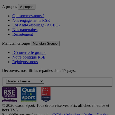
A propos
A propos
Qui sommes-nous ?
Nos engagements RSE
Loi Anti-Gaspillage (AGEC)
Nos partenaires
Recrutement
Manutan Groupe
Manutan Groupe
Découvrez le groupe
Notre politique RSE
Rejoignez-nous
Découvrez nos filiales réparties dans 17 pays.
© 2026 Casal Sport. Tous droits réservés. Prix affichés en euros et
hors TVA.
Site dédié aux professionnels -
CGV et Mentions légales
-
Gestion