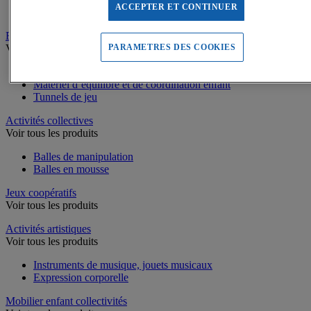
ACCEPTER ET CONTINUER
Piscines à balles
Equilibre, Coordination
Voir tous les produits
PARAMETRES DES COOKIES
Parcours de motricité
Matériel d’équilibre et de coordination enfant
Tunnels de jeu
Activités collectives
Voir tous les produits
Balles de manipulation
Balles en mousse
Jeux coopératifs
Voir tous les produits
Activités artistiques
Voir tous les produits
Instruments de musique, jouets musicaux
Expression corporelle
Mobilier enfant collectivités