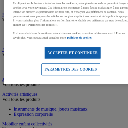
En cliquant sur le bouton « Autoriser tous les cookies », notre plateforme web va pouvoir échanger 
Piscines à balles
cookies avec votre navigateur. Ces informations permettent à notre équipe marketing et à nos partena
internet de mesurer les performances de notre site, et d'analyser vos préférences de contenu. Nous
Equilibre, Coordination
pouvons ainsi vous proposer des articles encore plus adaptés à vos besoins et de la publicité appropr
Voir tous les produits
Si vous souhaitez plus d'informations sur les finalités et choisir vos préférences par type de cookies,
cliquez sur « Paramètres des cookies ».
Parcours de motricité
Et si vous choisissez de continuer votre visite sans cookies, vous êtes le bienvenu aussi ! Pour en
Matériel d’équilibre et de coordination enfant
savoir plus, vous pouvez aussi consulter notre
politique de cookies.
Tunnels de jeu
Activités collectives
ACCEPTER ET CONTINUER
Voir tous les produits
Balles de manipulation
Balles en mousse
PARAMETRES DES COOKIES
Jeux coopératifs
Voir tous les produits
Activités artistiques
Voir tous les produits
Instruments de musique, jouets musicaux
Expression corporelle
Mobilier enfant collectivités