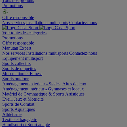
Tous nos produits
Promotions
Offre responsable
Nos services
Installations multisports
Contactez-nous
Voir toutes les catégories
Promotions
Offre responsable
Manutan Expert
Nos services
Installations multisports
Contactez-nous
Equipement multisport
Sports collectifs
Sports de raquettes
Musculation et Fitness
Sports outdoor
Aménagement extérieur - Stades, Aires de jeux
Aménagement intérieur - Gymnases et locaux
Matériel de Gymnastique & Sports Artistiques
Éveil, Jeux et Motricité
Sports de Combat
Sports Aquatiques
Athlétisme
Textile et bagagerie
Handisport et Sport adapté