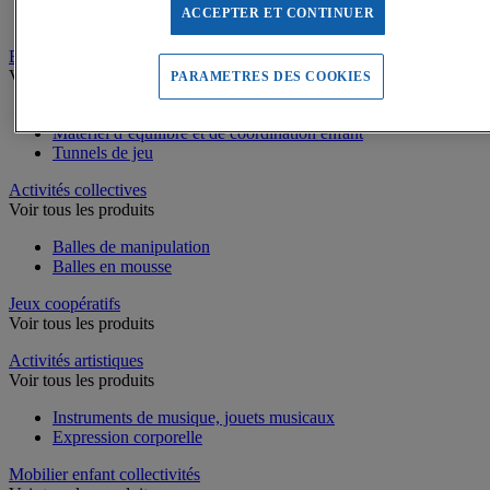
ACCEPTER ET CONTINUER
Piscines à balles
Equilibre, Coordination
Voir tous les produits
PARAMETRES DES COOKIES
Parcours de motricité
Matériel d’équilibre et de coordination enfant
Tunnels de jeu
Activités collectives
Voir tous les produits
Balles de manipulation
Balles en mousse
Jeux coopératifs
Voir tous les produits
Activités artistiques
Voir tous les produits
Instruments de musique, jouets musicaux
Expression corporelle
Mobilier enfant collectivités