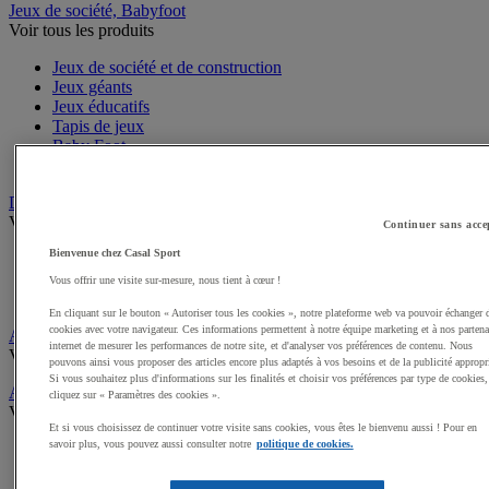
Jeux de société, Babyfoot
Voir tous les produits
Jeux de société et de construction
Jeux géants
Jeux éducatifs
Tapis de jeux
Baby Foot
Jeux d'adresse
Draisiennes, Tricycles, Vélos
Voir tous les produits
Continuer sans acce
Bienvenue chez Casal Sport
Tricycles
Draisiennes
Vous offrir une visite sur-mesure, nous tient à cœur !
Trottinettes et Patinettes
En cliquant sur le bouton « Autoriser tous les cookies », notre plateforme web va pouvoir échanger 
cookies avec votre navigateur. Ces informations permettent à notre équipe marketing et à nos partena
Apprentissage scolaire de la Sécurité routière
internet de mesurer les performances de notre site, et d'analyser vos préférences de contenu. Nous
Voir tous les produits
pouvons ainsi vous proposer des articles encore plus adaptés à vos besoins et de la publicité appropr
Si vous souhaitez plus d'informations sur les finalités et choisir vos préférences par type de cookies,
Activités gymniques
cliquez sur « Paramètres des cookies ».
Voir tous les produits
Et si vous choisissez de continuer votre visite sans cookies, vous êtes le bienvenu aussi ! Pour en
savoir plus, vous pouvez aussi consulter notre
politique de cookies.
Tapis, Matelas scolaires
Modules, Parcours mousse enfant
Modules motricité en bois