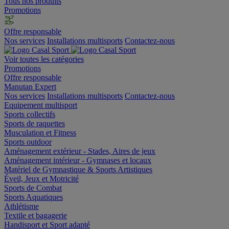
Tous nos produits
Promotions
Offre responsable
Nos services
Installations multisports
Contactez-nous
Voir toutes les catégories
Promotions
Offre responsable
Manutan Expert
Nos services
Installations multisports
Contactez-nous
Equipement multisport
Sports collectifs
Sports de raquettes
Musculation et Fitness
Sports outdoor
Aménagement extérieur - Stades, Aires de jeux
Aménagement intérieur - Gymnases et locaux
Matériel de Gymnastique & Sports Artistiques
Éveil, Jeux et Motricité
Sports de Combat
Sports Aquatiques
Athlétisme
Textile et bagagerie
Handisport et Sport adapté