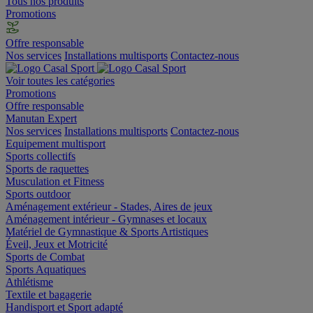
Tous nos produits
Promotions
Offre responsable
Nos services
Installations multisports
Contactez-nous
Voir toutes les catégories
Promotions
Offre responsable
Manutan Expert
Nos services
Installations multisports
Contactez-nous
Equipement multisport
Sports collectifs
Sports de raquettes
Musculation et Fitness
Sports outdoor
Aménagement extérieur - Stades, Aires de jeux
Aménagement intérieur - Gymnases et locaux
Matériel de Gymnastique & Sports Artistiques
Éveil, Jeux et Motricité
Sports de Combat
Sports Aquatiques
Athlétisme
Textile et bagagerie
Handisport et Sport adapté