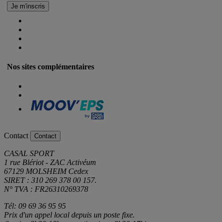
Nos sites complémentaires
Contact
Contact
CASAL SPORT
1 rue Blériot - ZAC Activéum
67129 MOLSHEIM Cedex
SIRET : 310 269 378 00 157.
N° TVA : FR26310269378
Tél: 09 69 36 95 95
Prix d'un appel local depuis un poste fixe.