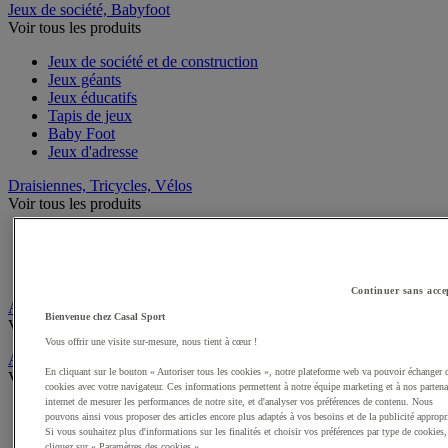
Jeux de société, Babyfoot
Voir tous les produits
Jeux de société et de construction
Jeux géants
Jeux éducatifs
Tapis de jeux
Baby Foot
Jeux d'adresse
Draisiennes, Tricycles, Vélos
Voir tous les produits
Tricycles
Draisiennes
Trottinettes et Patinettes
Continuer sans acce
Apprentissage scolaire de la Sécurité routière
Bienvenue chez Casal Sport
Voir tous les produits
Vous offrir une visite sur-mesure, nous tient à cœur !
Activités gymniques
En cliquant sur le bouton « Autoriser tous les cookies », notre plateforme web va pouvoir échanger 
Voir tous les produits
cookies avec votre navigateur. Ces informations permettent à notre équipe marketing et à nos partena
internet de mesurer les performances de notre site, et d'analyser vos préférences de contenu. Nous
Tapis, Matelas scolaires
pouvons ainsi vous proposer des articles encore plus adaptés à vos besoins et de la publicité appropr
Modules, Parcours mousse enfant
Si vous souhaitez plus d'informations sur les finalités et choisir vos préférences par type de cookies,
Modules motricité en bois
cliquez sur « Paramètres des cookies ».