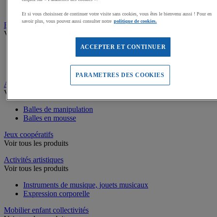
Piscines à balles
Et si vous choisissez de continuer votre visite sans cookies, vous êtes le bienvenu aussi ! Pour en
savoir plus, vous pouvez aussi consulter notre
politique de cookies.
Equilibre, Coordination
Voir tous les produits
ACCEPTER ET CONTINUER
Parcours de motricité
Matériel d’équilibre et de coordination enfant
Tunnels de jeu
PARAMETRES DES COOKIES
Activités collectives
Voir tous les produits
Balles de manipulation
Balles en mousse
Jeux coopératifs
Voir tous les produits
Activités artistiques
Voir tous les produits
Instruments de musique, jouets musicaux
Expression corporelle
Mobilier enfant collectivités