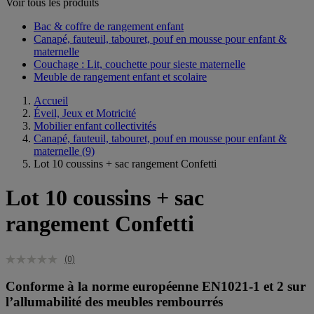
Voir tous les produits
Bac & coffre de rangement enfant​
Canapé, fauteuil, tabouret, pouf en mousse pour enfant &
maternelle
Couchage : Lit, couchette pour sieste maternelle​
Meuble de rangement enfant et scolaire
Accueil
Éveil, Jeux et Motricité
Mobilier enfant collectivités
Canapé, fauteuil, tabouret, pouf en mousse pour enfant &
maternelle
(9)
Lot 10 coussins + sac rangement Confetti
Lot 10 coussins + sac
rangement Confetti
(0)
Conforme à la norme européenne EN1021-1 et 2 sur
l’allumabilité des meubles rembourrés