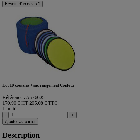
Besoin d'un devis ?
Lot 10 coussins + sac rangement Confetti
Référence : A576625
170,90 € HT
205,08 € TTC
L'unité
-
+
Ajouter au panier
Description