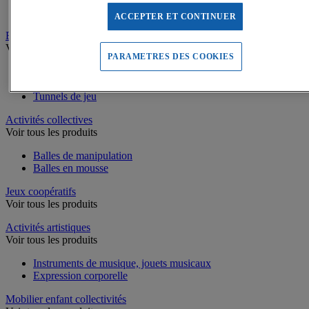
Piscines à balles
ACCEPTER ET CONTINUER
Equilibre, Coordination
Voir tous les produits
PARAMETRES DES COOKIES
Parcours de motricité
Matériel d’équilibre et de coordination enfant
Tunnels de jeu
Activités collectives
Voir tous les produits
Balles de manipulation
Balles en mousse
Jeux coopératifs
Voir tous les produits
Activités artistiques
Voir tous les produits
Instruments de musique, jouets musicaux
Expression corporelle
Mobilier enfant collectivités