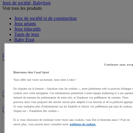
Jeux de société, Babyfoot
Voir tous les produits
Jeux de société et de construction
Jeux géants
Jeux éducatifs
Tapis de jeux
Baby Foot
Jeux d'adresse
Draisiennes, Tricycles, Vélos
Voir tous les produits
Continuer sans acce
Tricycles
Bienvenue chez Casal Sport
Draisiennes
Vous offrir une visite sur-mesure, nous tient à cœur !
Trottinettes et Patinettes
En cliquant sur le bouton « Autoriser tous les cookies », notre plateforme web va pouvoir échanger 
Apprentissage scolaire de la Sécurité routière
cookies avec votre navigateur. Ces informations permettent à notre équipe marketing et à nos partena
Voir tous les produits
internet de mesurer les performances de notre site, et d'analyser vos préférences de contenu. Nous
pouvons ainsi vous proposer des articles encore plus adaptés à vos besoins et de la publicité appropr
Activités gymniques
Si vous souhaitez plus d'informations sur les finalités et choisir vos préférences par type de cookies,
cliquez sur « Paramètres des cookies ».
Voir tous les produits
Et si vous choisissez de continuer votre visite sans cookies, vous êtes le bienvenu aussi ! Pour en
Tapis, Matelas scolaires
savoir plus, vous pouvez aussi consulter notre
politique de cookies.
Modules, Parcours mousse enfant
Modules motricité en bois