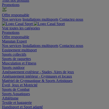
Tous nos produits
Promotions
Offre responsable
Nos services
Installations multisports
Contactez-nous
Voir toutes les catégories
Promotions
Offre responsable
Manutan Expert
Nos services
Installations multisports
Contactez-nous
Equipement multisport
Sports collectifs
Sports de raquettes
Musculation et Fitness
Sports outdoor
Aménagement extérieur - Stades, Aires de jeux
Aménagement intérieur - Gymnases et locaux
Matériel de Gymnastique & Sports Artistiques
Éveil, Jeux et Motricité
Sports de Combat
Sports Aquatiques
Athlétisme
Textile et bagagerie
Handisport et Sport adapté