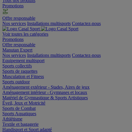
Tous nos produits
Promotions
Offre responsable
Nos services
Installations multisports
Contactez-nous
Voir toutes les catégories
Promotions
Offre responsable
Manutan Expert
Nos services
Installations multisports
Contactez-nous
Equipement multisport
Sports collectifs
Sports de raquettes
Musculation et Fitness
Sports outdoor
Aménagement extérieur - Stades, Aires de jeux
Aménagement intérieur - Gymnases et locaux
Matériel de Gymnastique & Sports Artistiques
Éveil, Jeux et Motricité
Sports de Combat
Sports Aquatiques
Athlétisme
Textile et bagagerie
Handisport et Sport adapté