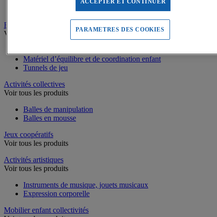
ACCEPTER ET CONTINUER
Piscines à balles
Equilibre, Coordination
PARAMETRES DES COOKIES
Voir tous les produits
Parcours de motricité
Matériel d’équilibre et de coordination enfant
Tunnels de jeu
Activités collectives
Voir tous les produits
Balles de manipulation
Balles en mousse
Jeux coopératifs
Voir tous les produits
Activités artistiques
Voir tous les produits
Instruments de musique, jouets musicaux
Expression corporelle
Mobilier enfant collectivités