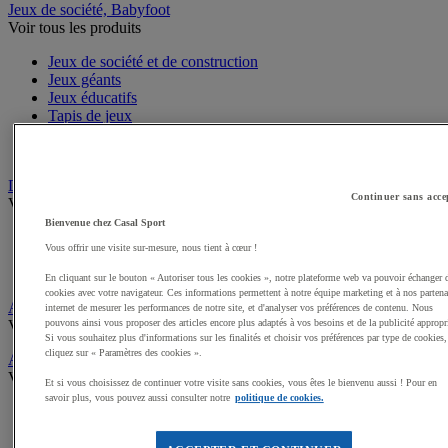
Jeux de société, Babyfoot
Voir tous les produits
Jeux de société et de construction
Jeux géants
Jeux éducatifs
Tapis de jeux
Baby Foot
Jeux d'adresse
Draisiennes, Tricycles, Vélos
Continuer sans acce
Voir tous les produits
Bienvenue chez Casal Sport
Tricycles
Vous offrir une visite sur-mesure, nous tient à cœur !
Draisiennes
Trottinettes et Patinettes
En cliquant sur le bouton « Autoriser tous les cookies », notre plateforme web va pouvoir échanger 
cookies avec votre navigateur. Ces informations permettent à notre équipe marketing et à nos partena
Apprentissage scolaire de la Sécurité routière
internet de mesurer les performances de notre site, et d'analyser vos préférences de contenu. Nous
Voir tous les produits
pouvons ainsi vous proposer des articles encore plus adaptés à vos besoins et de la publicité appropr
Si vous souhaitez plus d'informations sur les finalités et choisir vos préférences par type de cookies,
cliquez sur « Paramètres des cookies ».
Activités gymniques
Voir tous les produits
Et si vous choisissez de continuer votre visite sans cookies, vous êtes le bienvenu aussi ! Pour en
savoir plus, vous pouvez aussi consulter notre
politique de cookies.
Tapis, Matelas scolaires
Modules, Parcours mousse enfant
Modules motricité en bois