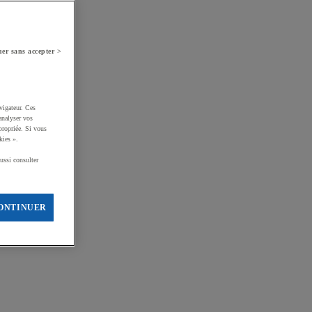
er sans accepter >
vigateur. Ces
analyser vos
propriée. Si vous
kies ».
ussi consulter
ONTINUER