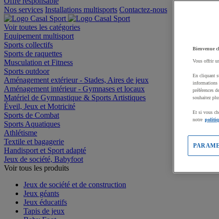
Offre responsable
Nos services
Installations multisports
Contactez-nous
Voir toutes les catégories
Equipement multisport
Sports collectifs
Bienvenue c
Sports de raquettes
Musculation et Fitness
Vous offrir u
Sports outdoor
En cliquant s
Aménagement extérieur - Stades, Aires de jeux
informations 
Aménagement intérieur - Gymnases et locaux
préférences d
Matériel de Gymnastique & Sports Artistiques
souhaitez plu
Éveil, Jeux et Motricité
Et si vous ch
Sports de Combat
notre
politi
Sports Aquatiques
Athlétisme
Textile et bagagerie
PARAME
Handisport et Sport adapté
Jeux de société, Babyfoot
Voir tous les produits
Jeux de société et de construction
Jeux géants
Jeux éducatifs
Tapis de jeux