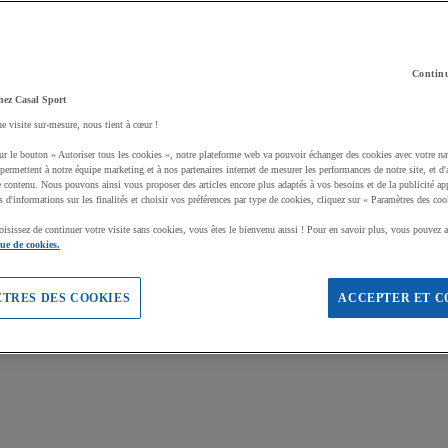
Continu
hez Casal Sport
ne visite sur-mesure, nous tient à cœur !
ur le bouton « Autoriser tous les cookies », notre plateforme web va pouvoir échanger des cookies avec votre na
permettent à notre équipe marketing et à nos partenaires internet de mesurer les performances de notre site, et d'
e contenu. Nous pouvons ainsi vous proposer des articles encore plus adaptés à vos besoins et de la publicité ap
s d'informations sur les finalités et choisir vos préférences par type de cookies, cliquez sur « Paramètres des coo
oisissez de continuer votre visite sans cookies, vous êtes le bienvenu aussi ! Pour en savoir plus, vous pouvez a
que de cookies.
TRES DES COOKIES
ACCEPTER ET C