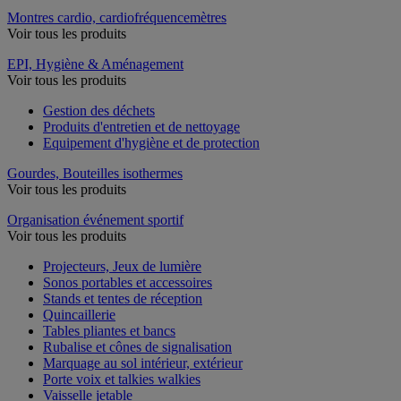
Montres cardio, cardiofréquencemètres
Voir tous les produits
EPI, Hygiène & Aménagement
Voir tous les produits
Gestion des déchets
Produits d'entretien et de nettoyage
Equipement d'hygiène et de protection
Gourdes, Bouteilles isothermes
Voir tous les produits
Organisation événement sportif
Voir tous les produits
Projecteurs, Jeux de lumière
Sonos portables et accessoires
Stands et tentes de réception
Quincaillerie
Tables pliantes et bancs
Rubalise et cônes de signalisation
Marquage au sol intérieur, extérieur
Porte voix et talkies walkies
Vaisselle jetable