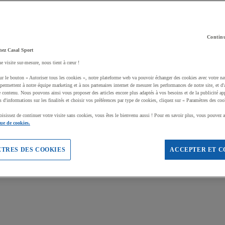
Continu
hez Casal Sport
ne visite sur-mesure, nous tient à cœur !
ur le bouton « Autoriser tous les cookies », notre plateforme web va pouvoir échanger des cookies avec votre na
permettent à notre équipe marketing et à nos partenaires internet de mesurer les performances de notre site, et d'
e contenu. Nous pouvons ainsi vous proposer des articles encore plus adaptés à vos besoins et de la publicité ap
s d'informations sur les finalités et choisir vos préférences par type de cookies, cliquez sur « Paramètres des coo
oisissez de continuer votre visite sans cookies, vous êtes le bienvenu aussi ! Pour en savoir plus, vous pouvez a
que de cookies.
TRES DES COOKIES
ACCEPTER ET C