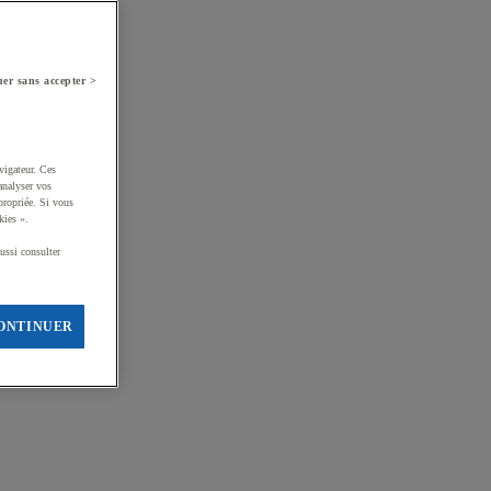
er sans accepter >
vigateur. Ces
analyser vos
propriée. Si vous
kies ».
ussi consulter
ONTINUER