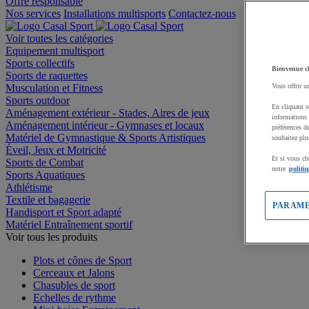
Offre responsable
Nos services
Installations multisports
Contactez-nous
Voir toutes les catégories
Equipement multisport
Sports collectifs
Bienvenue c
Sports de raquettes
Musculation et Fitness
Vous offrir u
Sports outdoor
En cliquant s
Aménagement extérieur - Stades, Aires de jeux
informations 
Aménagement intérieur - Gymnases et locaux
préférences d
Matériel de Gymnastique & Sports Artistiques
souhaitez plu
Éveil, Jeux et Motricité
Et si vous ch
Sports de Combat
notre
politi
Sports Aquatiques
Athlétisme
Textile et bagagerie
PARAME
Handisport et Sport adapté
Matériel Entraînement sportif
Voir tous les produits
Plots et cônes de Sport
Cerceaux et Jalons
Chasubles de sport
Echelles de rythme