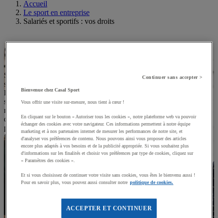
Accueil
Le sport en entreprise
Salariés et sportifs : vos droits
Salariés et sportifs
Vos droits
Seulement 7% des entreprises incitent leurs employés à faire du
Continuer sans accepter >
sport. Malgré tous les bienfaits prouvés d’une activité sportive sur le
Bienvenue chez Casal Sport
lieu de travail, peu d’entreprises sont équipées ou font profiter leurs
salariés d’avantages pour pratiquer un sport. Ce constat soulève la
Vous offrir une visite sur-mesure, nous tient à cœur !
nécessité de mieux informer sur les devoirs de l'employeur et les
En cliquant sur le bouton « Autoriser tous les cookies », notre plateforme web va pouvoir
droits des salariés en matière d’activités sportives. Voici donc un
échanger des cookies avec votre navigateur. Ces informations permettent à notre équipe
petit point simplifié pour éclairer cette question essentielle, afin de
marketing et à nos partenaires internet de mesurer les performances de notre site, et
favoriser un environnement professionnel plus sain et épanouissant.
d'analyser vos préférences de contenu. Nous pouvons ainsi vous proposer des articles
encore plus adaptés à vos besoins et de la publicité appropriée. Si vous souhaitez plus
d'informations sur les finalités et choisir vos préférences par type de cookies, cliquez sur
« Paramètres des cookies ».
Et si vous choisissez de continuer votre visite sans cookies, vous êtes le bienvenu aussi !
Pour en savoir plus, vous pouvez aussi consulter notre
politique de cookies.
ACCEPTER ET CONTINUER