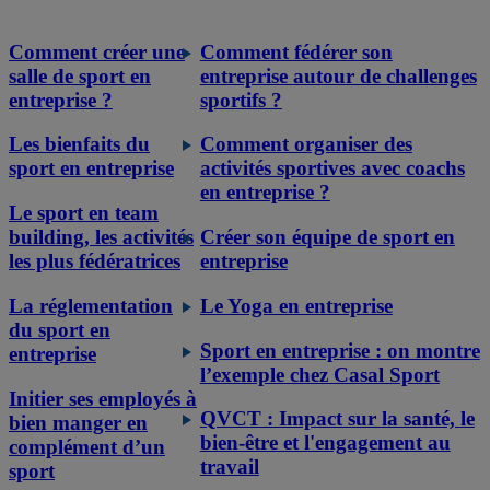
Comment créer une
Comment fédérer son
salle de sport en
entreprise autour de challenges
entreprise ?
sportifs ?
Les bienfaits du
Comment organiser des
sport en entreprise
activités sportives avec coachs
en entreprise ?
Le sport en team
building, les activités
Créer son équipe de sport en
les plus fédératrices
entreprise
La réglementation
Le Yoga en entreprise
du sport en
Sport en entreprise : on montre
entreprise
l’exemple chez Casal Sport
Initier ses employés à
QVCT : Impact sur la santé, le
bien manger en
bien-être et l'engagement au
complément d’un
travail
sport