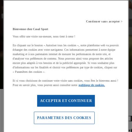
Casal Sport vous accompagne pour développer le sport
dans votre entreprise ! De l'achat de petit matériel de
fitness à la mise en place d'une salle de sport, nous
Continuer sans accepter >
vous accompagnons dans le développement de votre
projet !
Bienvenue chez Casal Sport
Vous offrir une visite sur-mesure, nous tient à cœur !
En cliquant sur le bouton « Autoriser tous les cookies », notre plateforme web va pouvoir
échanger des cookies avec votre navigateur. Ces informations permettent à notre équipe
Demander un devis
Nos guides
marketing et à nos partenaires internet de mesurer les performances de notre site, et
d'analyser vos préférences de contenu. Nous pouvons ainsi vous proposer des articles
encore plus adaptés à vos besoins et de la publicité appropriée. Si vous souhaitez plus
d'informations sur les finalités et choisir vos préférences par type de cookies, cliquez sur
« Paramètres des cookies ».
Et si vous choisissez de continuer votre visite sans cookies, vous êtes le bienvenu aussi !
Pour en savoir plus, vous pouvez aussi consulter notre
politique de cookies.
ACCEPTER ET CONTINUER
Le Sport en ent
PARAMETRES DES COOKIES
par Casal Sport