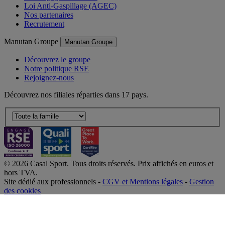
Loi Anti-Gaspillage (AGEC)
Nos partenaires
Recrutement
Manutan Groupe
Manutan Groupe
Découvrez le groupe
Notre politique RSE
Rejoignez-nous
Découvrez nos filiales réparties dans 17 pays.
© 2026 Casal Sport. Tous droits réservés. Prix affichés en euros et
hors TVA.
Site dédié aux professionnels -
CGV et Mentions légales
-
Gestion
des cookies