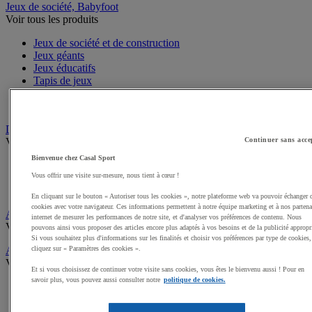
Jeux de société, Babyfoot
Voir tous les produits
Jeux de société et de construction
Jeux géants
Jeux éducatifs
Tapis de jeux
Baby Foot
Jeux d'adresse
Draisiennes, Tricycles, Vélos
Voir tous les produits
Continuer sans acce
Bienvenue chez Casal Sport
Tricycles
Vous offrir une visite sur-mesure, nous tient à cœur !
Draisiennes
Trottinettes et Patinettes
En cliquant sur le bouton « Autoriser tous les cookies », notre plateforme web va pouvoir échanger 
cookies avec votre navigateur. Ces informations permettent à notre équipe marketing et à nos partena
Apprentissage scolaire de la Sécurité routière
internet de mesurer les performances de notre site, et d'analyser vos préférences de contenu. Nous
Voir tous les produits
pouvons ainsi vous proposer des articles encore plus adaptés à vos besoins et de la publicité appropr
Si vous souhaitez plus d'informations sur les finalités et choisir vos préférences par type de cookies,
Activités gymniques
cliquez sur « Paramètres des cookies ».
Voir tous les produits
Et si vous choisissez de continuer votre visite sans cookies, vous êtes le bienvenu aussi ! Pour en
savoir plus, vous pouvez aussi consulter notre
politique de cookies.
Tapis, Matelas scolaires
Modules, Parcours mousse enfant
Modules motricité en bois